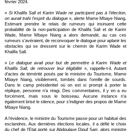
février 2024.
«
Si Khalifa Sall et Karim Wade ne participent pas à l’élection,
on aurait trahi l’esprit du dialogue
», alerte Mame Mbaye Niang.
Estimant prendre le relais de rumeurs qui insinuent cette
probabilité de la non-participation de Khalifa Sall et de Karim
Wade, Mame Mbaye Niang a alors demandé, au cas ces
rumeurs s’avéraient, de reconvoquer le dialogue pour aplanir les
obstacles qui se dressent sur le chemin de Karim Wade et
Khalifa Sall.
«
Le dialogue avait pour but de permettre à Karim Wade et
Khalifa Sall, de retrouver leur éligibilité
», rappelle-t-il. Autant
d’actes de témérité posés par le ministre du Tourisme, Mame
Mbaye Niang, visiblement, tombés dans l’oreille de sourds.
Dans le camp présidentiel où on est si prompt à porter la
réplique, personne n’a réagi. Des commentaires, il y en a eu
forcément, mais sous le boisseau. Aucune instance n’a
également brisé le silence, pour s’indigner des propos de Mame
Mbaye Niang.
A l’évidence, le ministre du Tourisme passe pour un habitué des
esclandres. Aux dernières élections locales, il a défié le choix
du chef de l’Etat porté sur Abdoulaye Diouf Sarr, alors ministre