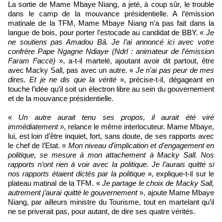
La sortie de Mame Mbaye Niang, a jeté, à coup sûr, le trouble
dans le camp de la mouvance présidentielle. A l’émission
matinale de la TFM, Mame Mbaye Niang n’a pas fait dans la
langue de bois, pour porter l’estocade au candidat de BBY. «
Je
ne soutiens pas Amadou Bâ. Je l’ai annoncé ici avec votre
confrère Pape Ngagne Ndiaye (Ndrl : animateur de l’émission
Faram Faccë)
», a-t-il martelé, ajoutant avoir dit partout, être
avec Macky Sall, pas avec un autre. «
Je n'ai pas peur de mes
dires. Et je ne dis que la vérité
», précise-t-il, dégageant en
touche l’idée qu’il soit un électron libre au sein du gouvernement
et de la mouvance présidentielle.
«
Un autre aurait tenu ses propos, il aurait été viré
immédiatement
», relance le même interlocuteur. Mame Mbaye,
lui, est loin d’être inquiet, fort, sans doute, de ses rapports avec
le chef de l’Etat. «
Mon niveau d'implication et d'engagement en
politique, se mesure à mon attachement à Macky Sall. Nos
rapports n’ont rien à voir avec la politique. Je l’aurais quitté si
nos rapports étaient dictés par la politique
», explique-t-il sur le
plateau matinal de la TFM. «
Je partage le choix de Macky Sall,
autrement j’aurai quitté le gouvernement
», ajoute Mame Mbaye
Niang, par ailleurs ministre du Tourisme, tout en martelant qu’il
ne se priverait pas, pour autant, de dire ses quatre vérités.