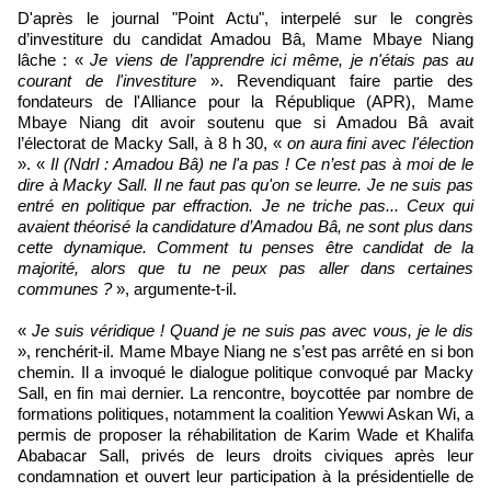
D'après le journal "Point Actu", interpelé sur le congrès
d’investiture du candidat Amadou Bâ, Mame Mbaye Niang
lâche : «
Je viens de l’apprendre ici même, je n'étais pas au
courant de l'investiture
». Revendiquant faire partie des
fondateurs de l'Alliance pour la République (APR), Mame
Mbaye Niang dit avoir soutenu que si Amadou Bâ avait
l’électorat de Macky Sall, à 8 h 30, «
on aura fini avec l'élection
». «
Il (Ndrl : Amadou Bâ) ne l'a pas ! Ce n’est pas à moi de le
dire à Macky Sall. Il ne faut pas qu'on se leurre. Je ne suis pas
entré en politique par effraction. Je ne triche pas... Ceux qui
avaient théorisé la candidature d’Amadou Bâ, ne sont plus dans
cette dynamique. Comment tu penses être candidat de la
majorité, alors que tu ne peux pas aller dans certaines
communes ?
», argumente-t-il.
«
Je suis véridique ! Quand je ne suis pas avec vous, je le dis
», renchérit-il. Mame Mbaye Niang ne s’est pas arrêté en si bon
chemin. Il a invoqué le dialogue politique convoqué par Macky
Sall, en fin mai dernier. La rencontre, boycottée par nombre de
formations politiques, notamment la coalition Yewwi Askan Wi, a
permis de proposer la réhabilitation de Karim Wade et Khalifa
Ababacar Sall, privés de leurs droits civiques après leur
condamnation et ouvert leur participation à la présidentielle de