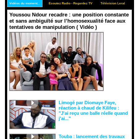
Vidéos du moment...
Ecoutez Radio - Regardez TV
Télévision Leral
Rep
Youssou Ndour recadre : une position constante
et sans ambiguïté sur l’homosexualité face aux
tentatives de manipulation ( Vidéo )
Face aux
interprétati
ons
malveillant
es et aux
tentatives
de
récupératio
n visant à
semer le
doute...
Limogé par Diomaye Faye,
réaction à chaud de Kilifeu :
"J'ai reçu une balle réelle quand
j'ai..."
Touba : lancement des travaux