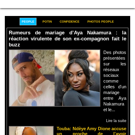
PEOPLE
POTIN
CONFIDENCE
PHOTOS PEOPLE
Rumeurs de mariage d’Aya Nakamura : la
réaction virulente de son ex-compagnon fait le
buzz
Des photos
présentées
sur les
réseaux
sociaux
comme
celles d'un
mariage
entre Aya
Nakamura
et le...
Lire la suite
Touba: Ndèye Amy Dione accuse
un proche de l’avoir