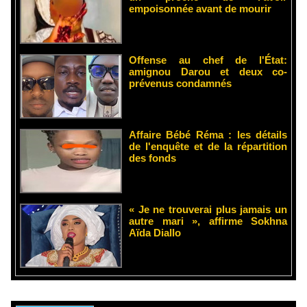
empoisonnée avant de mourir
Offense au chef de l'État:
amignou Darou et deux co-
prévenus condamnés
Affaire Bébé Réma : les détails
de l'enquête et de la répartition
des fonds
« Je ne trouverai plus jamais un
autre mari », affirme Sokhna
Aïda Diallo