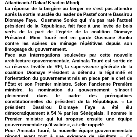
Atlanticactu/ Dakar/ Khadim Mbodj
La réponse de la bergère au berger ne s’est pas attendre
aprés la sortie musclée du leader de Pastef contre Bassirou
Diomaye Faye. Ousmane Sonko qui n’a pas raté l’actuel
président de la République, fait face à une levée de bois
verts de la part de l’égérie de la coalition Diomaye
Président. Mimi Touré met en garde Ousmane Sonko
contre les scènes de ménage répétitives depuis son
limogeage du gouvernement.
Face aux interrogations soulevées par cette nouvelle
architecture gouvernementale, Aminata Touré est sortie de
sa réserve. Invitée de RFI, la superviseure générale de la
coalition Diomaye Président a défendu la légitimité et
l’orientation du gouvernement mis en place par le chef de
l’État et son Premier ministre. Selon l’ancienne Première
ministre, la nomination du gouvernement s’inscrit
pleinement dans le cadre des prérogatives
constitutionnelles du président de la République. « Le
président Bassirou Diomaye Faye a été élu
démocratiquement à 54 % par les Sénégalais. Il nomme le
Premier ministre qui lui propose ensuite une équipe
gouvernementale qu’il valide », a-t-elle rappelé.
Pour Aminata Touré, la nouvelle équipe gouvernementale
répond avant tout à une exigence de résultats. « Ce