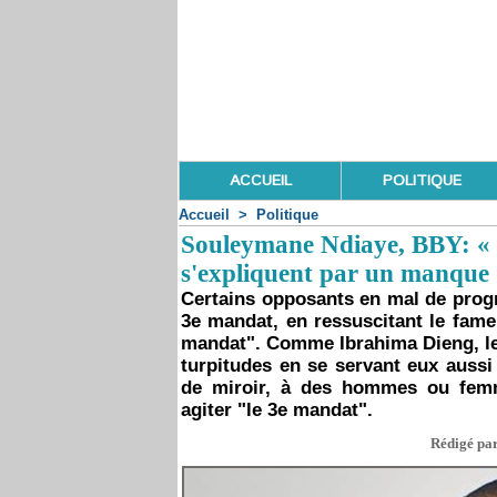
ACCUEIL
POLITIQUE
Accueil
>
Politique
Souleymane Ndiaye, BBY: « L
s'expliquent par un manque d
Certains opposants en mal de progr
3e mandat, en ressuscitant le fa
mandat". Comme Ibrahima Dieng, le
turpitudes en se servant eux aussi
de miroir, à des hommes ou femm
agiter "le 3e mandat".
Rédigé par