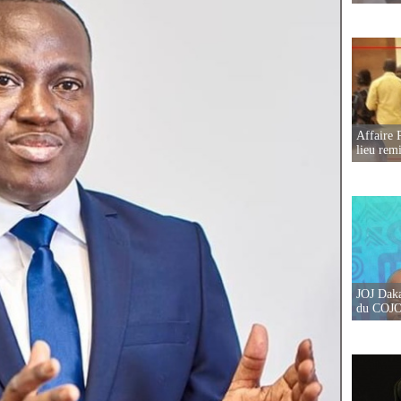
Affaire 
lieu rem
JOJ Daka
du COJOJ