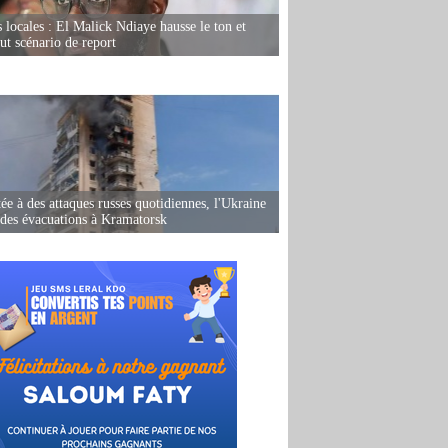
s locales : El Malick Ndiaye hausse le ton et
out scénario de report
ée à des attaques russes quotidiennes, l'Ukraine
des évacuations à Kramatorsk