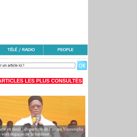
TÉLÉ / RADIO
PEOPLE
ARTICLES LES PLUS CONSULTÉS
ye en deuil : disparition de l’imam Youssoupha
e voix engagée de la banlieue