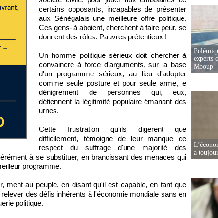
certains opposants, incapables de présenter
aux Sénégalais une meilleure offre politique.
Ces gens-là aboient, cherchent à faire peur, se
donnent des rôles. Pauvres prétentieux !
Polémiqu
Un homme politique sérieux doit chercher à
experts d
convaincre à force d'arguments, sur la base
Mboup
d'un programme sérieux, au lieu d'adopter
comme seule posture et pour seule arme, le
dénigrement de personnes qui, eux,
détiennent la légitimité populaire émanant des
urnes.
Cette frustration qu'ils digèrent que
difficilement, témoigne de leur manque de
L’écono
respect du suffrage d'une majorité des
a toujou
pérément à se substituer, en brandissant des menaces qui
 meilleur programme.
, ment au peuple, en disant qu'il est capable, en tant que
relever des défis inhérents à l'économie mondiale sans en
erie politique.