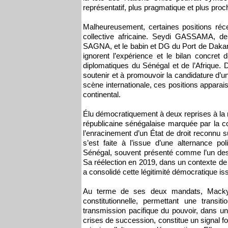
représentatif, plus pragmatique et plus proch
Malheureusement, certaines positions réc
collective africaine. Seydi GASSAMA, de
SAGNA, et le babin et DG du Port de Dakar
ignorent l’expérience et le bilan concret
diplomatiques du Sénégal et de l’Afrique. 
soutenir et à promouvoir la candidature d’un
scène internationale, ces positions apparai
continental.
Élu démocratiquement à deux reprises à la m
républicaine sénégalaise marquée par la cont
l’enracinement d’un État de droit reconnu s
s’est faite à l’issue d’une alternance po
Sénégal, souvent présenté comme l’un des pil
Sa réélection en 2019, dans un contexte de p
a consolidé cette légitimité démocratique i
Au terme de ses deux mandats, Macky S
constitutionnelle, permettant une transiti
transmission pacifique du pouvoir, dans un
crises de succession, constitue un signal f