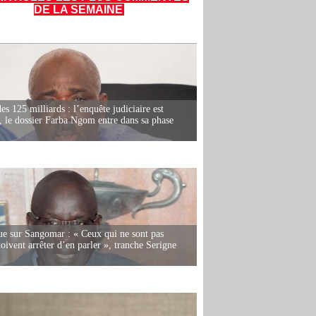
DE LA SEMAINE
es 125 milliards : l’enquête judiciaire est
, le dossier Farba Ngom entre dans sa phase
e sur Sangomar : « Ceux qui ne sont pas
oivent arrêter d’en parler », tranche Serigne