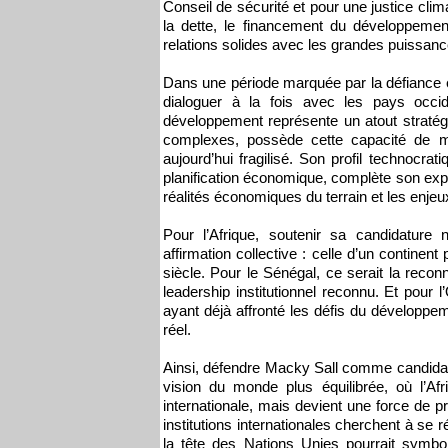
Conseil de sécurité et pour une justice cli
la dette, le financement du développement
relations solides avec les grandes puissance
Dans une période marquée par la défiance e
dialoguer à la fois avec les pays occi
développement représente un atout stratégi
complexes, possède cette capacité de méd
aujourd’hui fragilisé. Son profil technocra
planification économique, complète son expé
réalités économiques du terrain et les enje
Pour l’Afrique, soutenir sa candidature
affirmation collective : celle d’un contine
siècle. Pour le Sénégal, ce serait la reconn
leadership institutionnel reconnu. Et pour l
ayant déjà affronté les défis du développe
réel.
Ainsi, défendre Macky Sall comme candidat 
vision du monde plus équilibrée, où l’Afr
internationale, mais devient une force de p
institutions internationales cherchent à se 
la tête des Nations Unies pourrait symbol