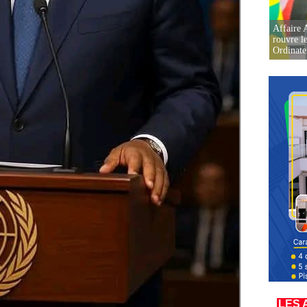
Affaire 
rouvre l
Ordinate
LES 