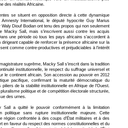
e des réalités Africaine.
entes se situent en opposition directe à cette dynamique
 Amnesty International, le député hypocrite Guy Marius
 Waly Diouf Bodian ont tenu des propos qui non seulement
 de Macky Sall, mais s’inscrivent aussi contre les acquis
Dans une période où tous les pays africains s’accordent à
 dirigeant capable de renforcer la présence africaine sur la
ssent comme contre-productives et préjudiciables à l’intérêt
agistrature suprême, Macky Sall s’inscrit dans la tradition
inuité institutionnelle, le respect du suffrage universel et
ur le continent africain. Son accession au pouvoir en 2012
litique pacifique, confirmant la maturité démocratique du
iers de la stabilité institutionnelle en Afrique de l’Ouest.
luralisme politique et de compétition électorale structurée,
ssue des urnes.
all a quitté le pouvoir conformément à la limitation
on politique sans rupture institutionnelle majeure. Cette
e région confrontée à des coups d’État militaires et à des
ort en faveur du respect des normes constitutionnelles et du