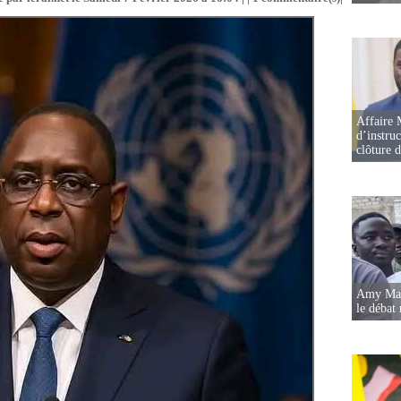
Affaire 
d’instruc
clôture 
Amy Mara
le débat 