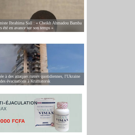
miste Ibrahima Sall : « Cheikh Ahmadou Bamba
rs été en avance sur son temps »
ée à des attaques russes quotidiennes, l'Ukraine
des évacuations à Kramatorsk