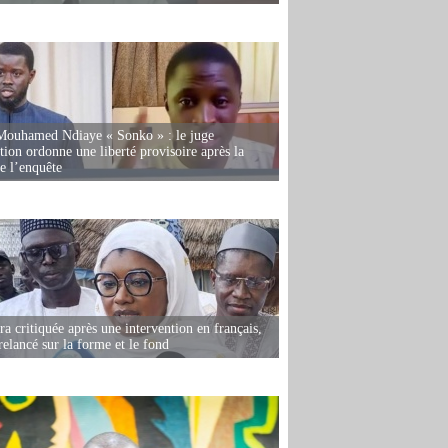
Mouhamed Ndiaye « Sonko » : le juge
tion ordonne une liberté provisoire après la
de l’enquête
 critiquée après une intervention en français,
relancé sur la forme et le fond