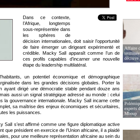
Dans ce contexte,
l’Afrique, longtemps
sous-représentée dans
les sphères de
décision internationales, doit saisir l’opportunité
de faire émerger un dirigeant expérimenté et
Affaire d
crédible. Macky Sall apparaît comme l’un de
terminée
décisive
ces profils capables d’incarner une nouvelle
étape du leadership multilatéral.
 d’habitants, un potentiel économique et démographique
rginalisée dans les grandes décisions globales. Porter la
ain ayant dirigé une démocratie stable pendant douze ans
, mais aussi un signal stratégique adressé au monde : celui
s la gouvernance internationale. Macky Sall incarne cette
Polémiqu
omplet, sa maîtrise des enjeux économiques et sécuritaires,
experts d
utes les puissances.
Mboup
y Sall s’est affirmé comme une figure diplomatique active
t que président en exercice de l’Union africaine, il a plaidé
nales, pour une meilleure représentation africaine au sein du