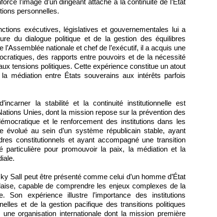
orce l’image d’un dirigeant attaché à la continuité de l’État
itions personnelles.
nctions exécutives, législatives et gouvernementales lui a
re du dialogue politique et de la gestion des équilibres
e l’Assemblée nationale et chef de l’exécutif, il a acquis une
atiques, des rapports entre pouvoirs et de la nécessité
e aux tensions politiques. Cette expérience constitue un atout
 la médiation entre États souverains aux intérêts parfois
incarner la stabilité et la continuité institutionnelle est
Nations Unies, dont la mission repose sur la prévention des
démocratique et le renforcement des institutions dans les
me évolué au sein d’un système républicain stable, ayant
dres constitutionnels et ayant accompagné une transition
ité particulière pour promouvoir la paix, la médiation et la
iale.
cky Sall peut être présenté comme celui d’un homme d’État
galaise, capable de comprendre les enjeux complexes de la
 Son expérience illustre l’importance des institutions
nelles et de la gestion pacifique des transitions politiques
r une organisation internationale dont la mission première