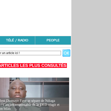
TÉLÉ / RADIO
PEOPLE
ARTICLES LES PLUS CONSULTÉS
dent Diomaye Faye se sépare de Ndiaga
: l’ancien responsable de la DED réagit et
on bilan