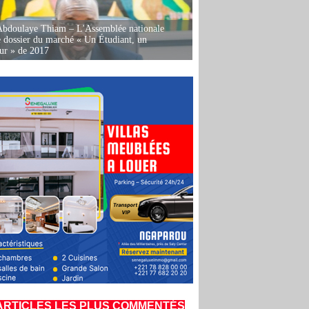
Abdoulaye Thiam – L'Assemblée nationale
e dossier du marché « Un Étudiant, un
ur » de 2017
ARTICLES LES PLUS COMMENTÉS