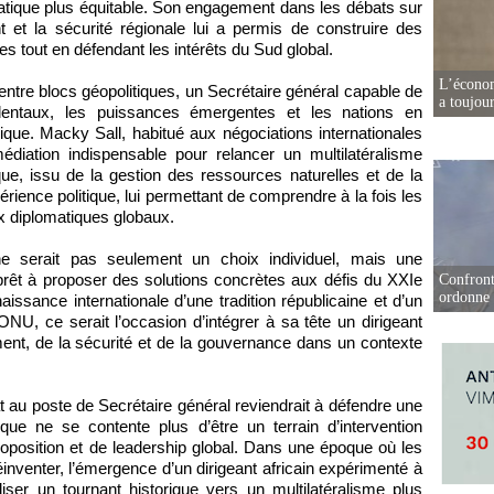
matique plus équitable. Son engagement dans les débats sur
 et la sécurité régionale lui a permis de construire des
s tout en défendant les intérêts du Sud global.
L’écono
ntre blocs géopolitiques, un Secrétaire général capable de
a toujou
dentaux, les puissances émergentes et les nations en
que. Macky Sall, habitué aux négociations internationales
iation indispensable pour relancer un multilatéralisme
tique, issu de la gestion des ressources naturelles et de la
rience politique, lui permettant de comprendre à la fois les
ux diplomatiques globaux.
 ne serait pas seulement un choix individuel, mais une
nt prêt à proposer des solutions concrètes aux défis du XXIe
Confront
ordonne 
aissance internationale d’une tradition républicaine et d’un
’ONU, ce serait l’occasion d’intégrer à sa tête un dirigeant
ment, de la sécurité et de la gouvernance dans un contexte
au poste de Secrétaire général reviendrait à défendre une
ique ne se contente plus d’être un terrain d’intervention
roposition et de leadership global. Dans une époque où les
réinventer, l’émergence d’un dirigeant africain expérimenté à
iser un tournant historique vers un multilatéralisme plus