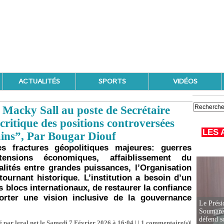
ACTUALITÉS
SPORTS
VIDÉOS
 Macky Sall au poste de Secrétaire
critique des positions controversées
LES 
cains”, Par Bougar Diouf
 fractures géopolitiques majeures: guerres
 tensions économiques, affaiblissement du
alités entre grandes puissances, l’Organisation
ournant historique. L’institution a besoin d’un
s blocs internationaux, de restaurer la confiance
orter une vision inclusive de la gouvernance
Le Prési
Soumaré 
défend s
 par leral.net le Samedi 7 Février 2026 à 16:04 | |
1
commentaire(s)|