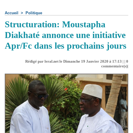
Accueil
>
Politique
Structuration: Moustapha
Diakhaté annonce une initiative
Apr/Fc dans les prochains jours
Rédigé par leral.net le Dimanche 19 Janvier 2020 à 17:13 | |
0
commentaire(s)|