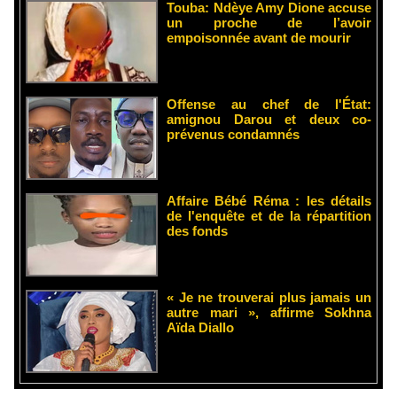
Touba: Ndèye Amy Dione accuse
un proche de l’avoir
empoisonnée avant de mourir
Offense au chef de l'État:
amignou Darou et deux co-
prévenus condamnés
Affaire Bébé Réma : les détails
de l'enquête et de la répartition
des fonds
« Je ne trouverai plus jamais un
autre mari », affirme Sokhna
Aïda Diallo