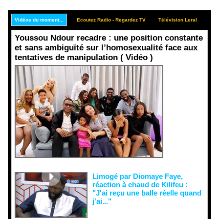
Vidéos du moment...
Ecoutez Radio - Regardez TV
Télévision Leral
Rep
Youssou Ndour recadre : une position constante
et sans ambiguïté sur l’homosexualité face aux
tentatives de manipulation ( Vidéo )
Face aux
interprétati
ons
malveillant
es et aux
tentatives
de
récupératio
n visant à
semer le
doute...
Limogé par Diomaye Faye,
réaction à chaud de Kilifeu :
"J'ai reçu une balle réelle quand
j'ai..."