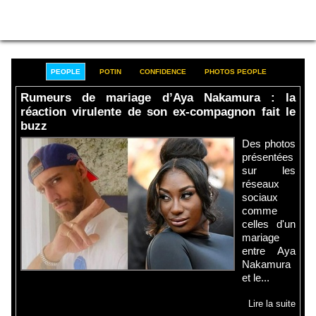
PEOPLE
POTIN
CONFIDENCE
PHOTOS PEOPLE
Rumeurs de mariage d’Aya Nakamura : la
réaction virulente de son ex-compagnon fait le
buzz
Des photos
présentées
sur les
réseaux
sociaux
comme
celles d'un
mariage
entre Aya
Nakamura
et le...
Lire la suite