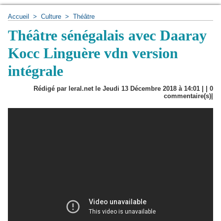
Accueil
>
Culture
>
Théâtre
Théâtre sénégalais avec Daaray
Kocc Linguère vdn version
intégrale
Rédigé par leral.net le Jeudi 13 Décembre 2018 à 14:01 | |
0
commentaire(s)|