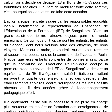
calcul, on a décidé de dégager 18 millions de FCFA pour ces
fournitures scolaires. On vient de mobiliser toute cette somme,
c'est pourquoi on vient aussi de faire cette donation."
L’action a également été saluée par les responsables éducatifs
locaux, notamment la représentation de l'Inspection de
l'Éducation et de la Formation (IEF) de Sangalkam. "C'est un
grand plaisir que je me retrouve toujours parmi le monde
enseignant. Ce qui nous unit ici, ce sont les enfants, les enfants
du Sénégal, dont nous voulons faire des citoyens, de bons
citoyens. Monsieur le maire, je voudrais surtout vous rassurer
et rassurer les populations de la commune de Tivaouane Peulh-
Niague, que leurs enfants sont entre de bonnes mains, parce
que la commune de Tivaouane Peulh-Niague occupe la
première place au niveau de l'IEF de Sangalkam", a déclaré un
représentant de l'IE. Il a également salué l'initiative en mettant
en avant la qualité des enseignants et des directeurs des
établissements scolaires locaux, soulignant les résultats positifs
obtenus au fil des années grâce à l’accompagnement
pédagogique offert.
Il a également insisté sur la nécessité d'une prise en charge
plus soutenue en matière de formation des enseignants et de
soutien logistique pour ces derniers, notamment pour les