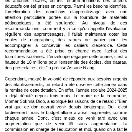
les autorités locales, où les recommandations des acteurs
éducatifs ont été prises en compte. Parmi les besoins identifiés,
l’amélioration des conditions d’apprentissage, avec une
attention particulière portée sur la fourniture de matériels
pédagogiques, a été soulignée. "Au niveau de ces
recommandations, comme il y a ce qu'on appelle l'évaluation
régulière des apprentissages, il fallait maintenant doter les
écoles de risographes, des rames de papier pour les
accompagner à concevoir les cahiers d'exercice. Cette
recommandation a été prise en charge avec l'achat des
fournitures scolaires. L'enveloppe dégagée cette année, c'est à
hauteur de 18 millions pour l'ensemble des écoles, des daaras,
des préscolaires, etc." a précisé Assane Niang.
Cependant, malgré la volonté de répondre aux besoins urgents
des établissements, un retard a été observé cette année dans
la remise de cette dotation. En effet, l’année scolaire 2024-2025
a déjà débuté depuis trois mois. Le maire de la commune,
Momar Sokhna Diop, a expliqué les raisons de ce retard : "Bien
vrai que ce don devrait venir depuis longtemps. Oui, c'est
tardivement mais le budget alloué a aussi augmenté, comme
chaque année. Donc, c'est mieux de venir tard avec une
augmentation que de venir tôt sans augmentation. La
commission en charge de l'éducation et moi, quand on a fait le