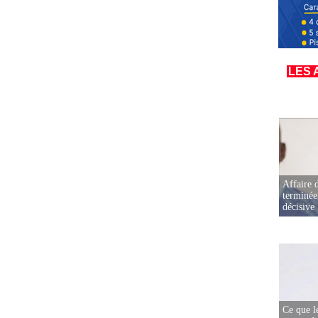
LES 
Affaire d
terminée
décisive
Ce que l