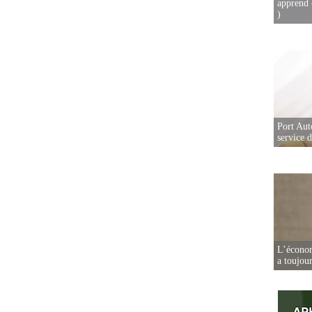
apprend 
)
Port Aut
service 
L’écono
a toujou