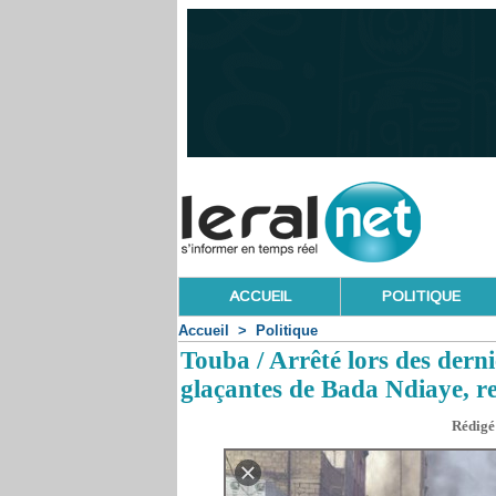
ACCUEIL
POLITIQUE
Accueil
>
Politique
Touba / Arrêté lors des dern
glaçantes de Bada Ndiaye, r
Rédigé 