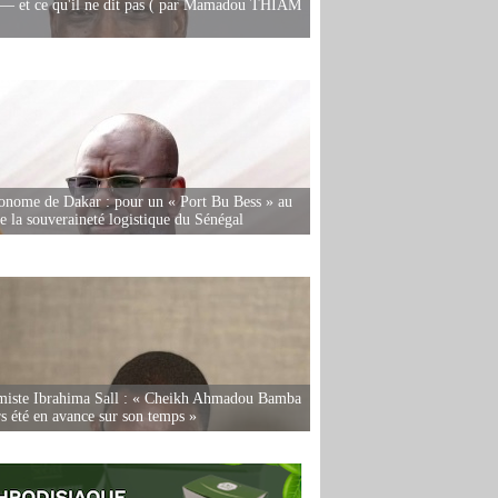
— et ce qu'il ne dit pas ( par Mamadou THIAM
onome de Dakar : pour un « Port Bu Bess » au
de la souveraineté logistique du Sénégal
miste Ibrahima Sall : « Cheikh Ahmadou Bamba
rs été en avance sur son temps »