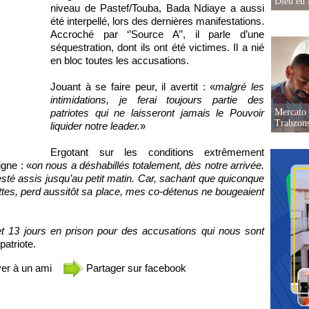
Dieu en 
niveau de Pastef/Touba, Bada Ndiaye a aussi
été interpellé, lors des dernières manifestations.
Accroché par ‘’Source A’’, il parle d’une
séquestration, dont ils ont été victimes. Il a nié
en bloc toutes les accusations.
Jouant à se faire peur, il avertit : «
malgré les
intimidations, je ferai toujours partie des
patriotes qui ne laisseront jamais le Pouvoir
Mercato 
Trabzon
liquider notre leader.
»
Ergotant sur les conditions extrêmement
igne : «
on nous a déshabillés totalement, dès notre arrivée.
resté assis jusqu’au petit matin. Car, sachant que quiconque
lettes, perd aussitôt sa place, mes co-détenus ne bougeaient
et 13 jours en prison pour des accusations qui nous sont
atriote.
er à un ami
Partager sur facebook