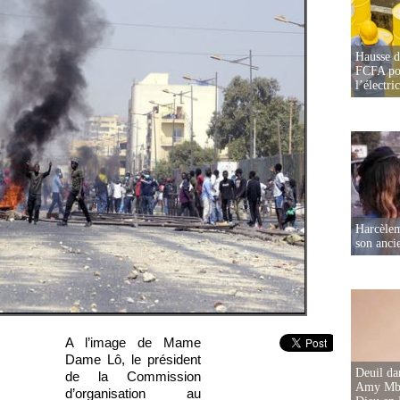
Hausse d
FCFA pou
l’électric
Harcèleme
son anc
A l’image de Mame
Dame Lô, le président
Deuil d
de la Commission
Amy Mbac
d’organisation au