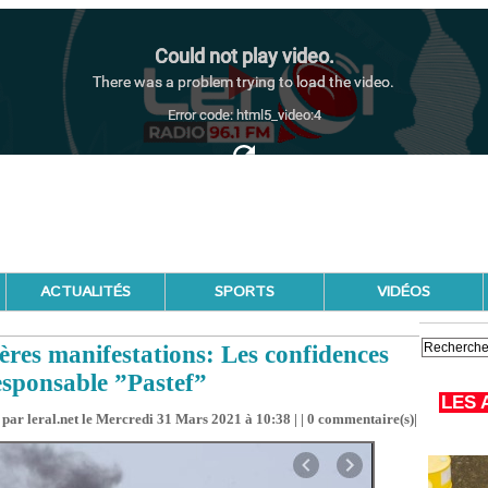
ACTUALITÉS
SPORTS
VIDÉOS
ières manifestations: Les confidences
esponsable ”Pastef”
LES 
par leral.net le Mercredi 31 Mars 2021 à 10:38 | |
0
commentaire(s)|