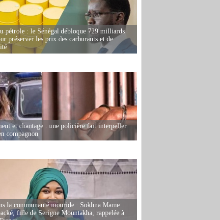
u pétrole : le Sénégal débloque 729 milliards
r préserver les prix des carburants et de
ité
nt et chantage : une policière fait interpeller
ien compagnon
ans la communauté mouride : Sokhna Mame
ké, fille de Serigne Mountakha, rappelée à