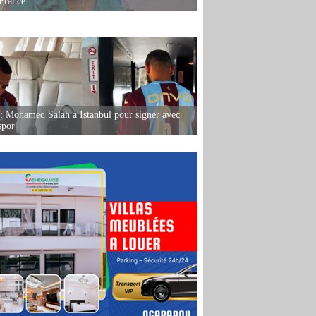
France
: Mohamed Salah à Istanbul pour signer avec
spor