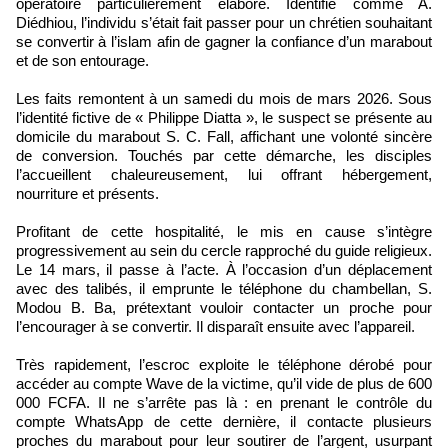
opératoire particulièrement élaboré. Identifié comme A.
Diédhiou, l’individu s’était fait passer pour un chrétien souhaitant
se convertir à l’islam afin de gagner la confiance d’un marabout
et de son entourage.
Les faits remontent à un samedi du mois de mars 2026. Sous
l’identité fictive de « Philippe Diatta », le suspect se présente au
domicile du marabout S. C. Fall, affichant une volonté sincère
de conversion. Touchés par cette démarche, les disciples
l’accueillent chaleureusement, lui offrant hébergement,
nourriture et présents.
Profitant de cette hospitalité, le mis en cause s’intègre
progressivement au sein du cercle rapproché du guide religieux.
Le 14 mars, il passe à l’acte. À l’occasion d’un déplacement
avec des talibés, il emprunte le téléphone du chambellan, S.
Modou B. Ba, prétextant vouloir contacter un proche pour
l’encourager à se convertir. Il disparaît ensuite avec l’appareil.
Très rapidement, l’escroc exploite le téléphone dérobé pour
accéder au compte Wave de la victime, qu’il vide de plus de 600
000 FCFA. Il ne s’arrête pas là : en prenant le contrôle du
compte WhatsApp de cette dernière, il contacte plusieurs
proches du marabout pour leur soutirer de l’argent, usurpant