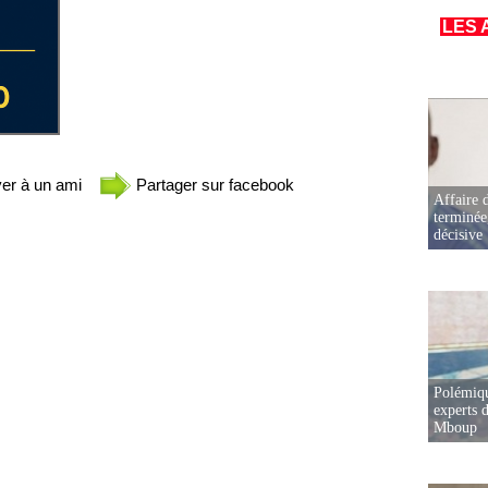
LES 
er à un ami
Partager sur facebook
Affaire d
terminée
décisive
Polémiqu
experts d
Mboup