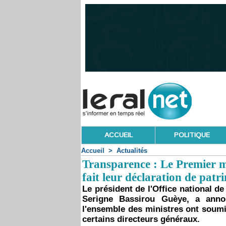
ACCUEIL
POLITIQUE
Accueil
>
Actualités
Transparence : Le Premier mi
fait leur déclaration de patr
Le président de l'Office national de
Serigne Bassirou Guèye, a anno
l'ensemble des ministres ont soumi
certains directeurs généraux.