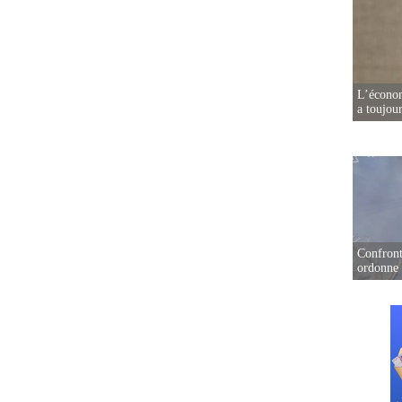
L’écono
a toujou
Confront
ordonne 