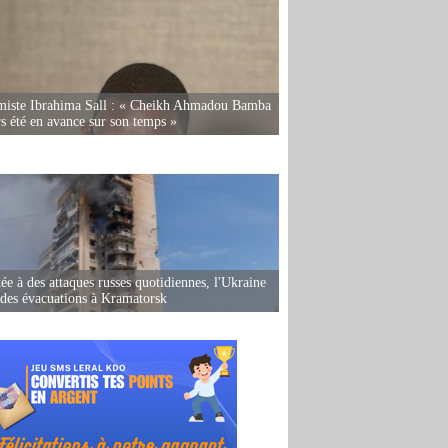
miste Ibrahima Sall : « Cheikh Ahmadou Bamba
rs été en avance sur son temps »
ée à des attaques russes quotidiennes, l'Ukraine
des évacuations à Kramatorsk