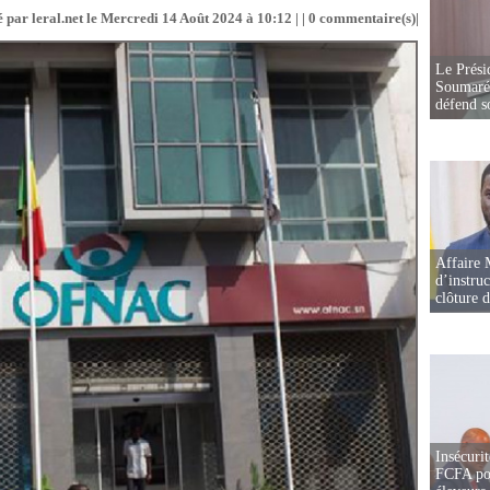
 par leral.net le Mercredi 14 Août 2024 à 10:12 | |
0
commentaire(s)|
Le Prési
Soumaré 
défend s
Affaire 
d’instruc
clôture 
Insécurit
FCFA pou