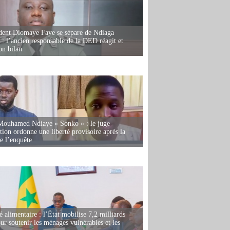
dent Diomaye Faye se sépare de Ndiaga
: l’ancien responsable de la DED réagit et
on bilan
Mouhamed Ndiaye « Sonko » : le juge
tion ordonne une liberté provisoire après la
de l’enquête
é alimentaire : l’État mobilise 7,2 milliards
r soutenir les ménages vulnérables et les