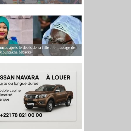
nces après le décès de sa fille : le message de
 Mountakha Mbacké