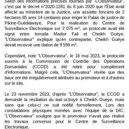
Selon des informations précises fournies par "L’Observateur",
c’est par le décret n°2020-1281 du 8 juin 2020 que l’État avait
affecté au ministère de la Justice, une assiette foncière de 2
hectares 85 ares 14 centiares pour ériger le Palais de justice de
Pikine-Guédiawaye. Pour la réalisation du Centre de
Surveillance Electronique sur 2 075 m², un protocole avait été
signé entre Ismaïla Madior Fall et Cheikh Guèye.
"L’Observateur" explique qu'en contrepartie, Cheikh Guèye
devait recevoir une dation de 9 598 m².
Cependant, note "L’Observateur", le 16 mai 2023, le protocole
soumis à la Commission de Contrôle des Opérations
Domaniales (CCOD) a été retiré pour complément
d’informations. Malgré cela, "L’Observateur" révèle que des
baux ont été irrégulièrement attribués au promoteur et à d’autres
sur le site.
Le 23 novembre 2023, d’après "L’Observateur", la CCOD a
demandé la résiliation du bail octroyé à Cheikh Guèye, mais
sans que celui-ci ne soit notifié formellement. Lors des
constatations physiques menées avec l’équipe de la DIC,
"L’Observateur" souligne que le promoteur n’avait pas réalisé
les travaux convenus pour le Centre de Surveillance
Electronique.