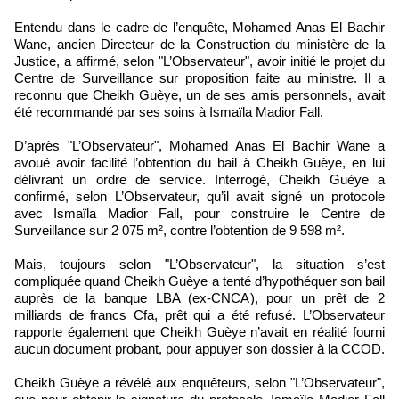
Entendu dans le cadre de l’enquête, Mohamed Anas El Bachir
Wane, ancien Directeur de la Construction du ministère de la
Justice, a affirmé, selon "L’Observateur", avoir initié le projet du
Centre de Surveillance sur proposition faite au ministre. Il a
reconnu que Cheikh Guèye, un de ses amis personnels, avait
été recommandé par ses soins à Ismaïla Madior Fall.
D’après "L’Observateur", Mohamed Anas El Bachir Wane a
avoué avoir facilité l’obtention du bail à Cheikh Guèye, en lui
délivrant un ordre de service. Interrogé, Cheikh Guèye a
confirmé, selon L’Observateur, qu’il avait signé un protocole
avec Ismaïla Madior Fall, pour construire le Centre de
Surveillance sur 2 075 m², contre l’obtention de 9 598 m².
Mais, toujours selon "L’Observateur", la situation s’est
compliquée quand Cheikh Guèye a tenté d’hypothéquer son bail
auprès de la banque LBA (ex-CNCA), pour un prêt de 2
milliards de francs Cfa, prêt qui a été refusé. L’Observateur
rapporte également que Cheikh Guèye n’avait en réalité fourni
aucun document probant, pour appuyer son dossier à la CCOD.
Cheikh Guèye a révélé aux enquêteurs, selon "L’Observateur",