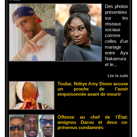
Des photos
présentées
sur les
réseaux
sociaux
comme
celles d'un
mariage
entre Aya
Nakamura
et le...
Lire la suite
Touba: Ndèye Amy Dione accuse
un proche de l’avoir
empoisonnée avant de mourir
Offense au chef de l'État:
amignou Darou et deux co-
prévenus condamnés