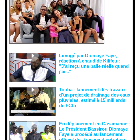
malveillant
es et aux
tentatives
de
récupératio
n visant à
semer le
doute...
Limogé par Diomaye Faye,
réaction à chaud de Kilifeu :
"J'ai reçu une balle réelle quand
j'ai..."
Touba : lancement des travaux
d’un projet de drainage des eaux
pluviales, estimé à 15 milliards
de FCfa ‎
En déplacement en Casamance :
Le Président Bassirou Diomaye
Faye a procédé au lancement
officiel des travaux d’entretien