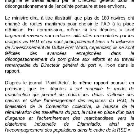
magnifié le travail abattu par le Directeur général dans le
décongestionnement de l'enceinte portuaire et ses environs.
Le ministre dira, à titre illustratif, que plus de 180 navires ont
changé de routes maritimes pour choisir le PAD à la place
d’Abidjan. En commission, même si les députés «
sont
largement revenus sur certaines difficultés rencontrées par les
usagers au PAD et qui sont principalement liées à la faiblesse
de l’investissement de Dubaï Port World, cependant, ils se sont
félicités des avancées enregistrées dans le
décongestionnement du port grâce aux efforts et au travail
remarquable du Directeur général du port
», lit-on dans le
rapport.
D'après le journal "Point Actu", le même rapport poursuit en
précisant, que les députés «
ont magnifié le mode de
manutention qui permet de réduire les délais d’attente des
navires et salué l’aménagement des espaces du PAD, la
finalisation de la Convention collective, la hausse de la
rémunération des travailleurs du port, la mise en place d’un plan
d’urgence et l’acheminement des marchandises vers la
plateforme industrielle de Diamniadio, ainsi que
l’accompagnement des populations dans le cadre de la RSE
».