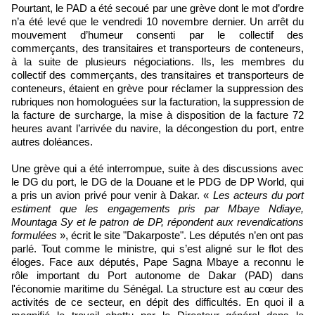
Pourtant, le PAD a été secoué par une grève dont le mot d’ordre
n’a été levé que le vendredi 10 novembre dernier. Un arrêt du
mouvement d’humeur consenti par le collectif des
commerçants, des transitaires et transporteurs de conteneurs,
à la suite de plusieurs négociations. Ils, les membres du
collectif des commerçants, des transitaires et transporteurs de
conteneurs, étaient en grève pour réclamer la suppression des
rubriques non homologuées sur la facturation, la suppression de
la facture de surcharge, la mise à disposition de la facture 72
heures avant l’arrivée du navire, la décongestion du port, entre
autres doléances.
Une grève qui a été interrompue, suite à des discussions avec
le DG du port, le DG de la Douane et le PDG de DP World, qui
a pris un avion privé pour venir à Dakar. «
Les acteurs du port
estiment que les engagements pris par Mbaye Ndiaye,
Mountaga Sy et le patron de DP, répondent aux revendications
formulées
», écrit le site "Dakarposte". Les députés n’en ont pas
parlé. Tout comme le ministre, qui s’est aligné sur le flot des
éloges. Face aux députés, Pape Sagna Mbaye a reconnu le
rôle important du Port autonome de Dakar (PAD) dans
l'économie maritime du Sénégal. La structure est au cœur des
activités de ce secteur, en dépit des difficultés. En quoi il a