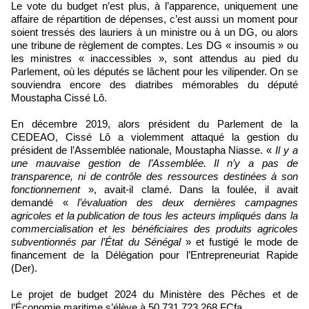
Le vote du budget n’est plus, à l’apparence, uniquement une
affaire de répartition de dépenses, c’est aussi un moment pour
soient tressés des lauriers à un ministre ou à un DG, ou alors
une tribune de règlement de comptes. Les DG « insoumis » ou
les ministres « inaccessibles », sont attendus au pied du
Parlement, où les députés se lâchent pour les vilipender. On se
souviendra encore des diatribes mémorables du député
Moustapha Cissé Lô.
En décembre 2019, alors président du Parlement de la
CEDEAO, Cissé Lô a violemment attaqué la gestion du
président de l’Assemblée nationale, Moustapha Niasse. «
Il y a
une mauvaise gestion de l’Assemblée. Il n’y a pas de
transparence, ni de contrôle des ressources destinées à son
fonctionnement
», avait-il clamé. Dans la foulée, il avait
demandé «
l’évaluation des deux dernières campagnes
agricoles et la publication de tous les acteurs impliqués dans la
commercialisation et les bénéficiaires des produits agricoles
subventionnés par l’État du Sénégal
» et fustigé le mode de
financement de la Délégation pour l’Entrepreneuriat Rapide
(Der).
Le projet de budget 2024 du Ministère des Pêches et de
l’Économie maritime s’élève à 50 731 723 268 FCfa.