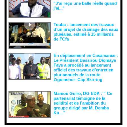
"J'ai reçu une balle réelle quand
j'ai..."
Touba : lancement des travaux
d’un projet de drainage des eaux
pluviales, estimé à 15 milliards
de FCfa ‎
En déplacement en Casamance :
Le Président Bassirou Diomaye
Faye a procédé au lancement
officiel des travaux d’entretien
pluriannuels de la route
Ziguinchor–Cap Skirring
Mamou Guiro, DG EDK : “ Ce
partenariat témoigne de la
solidité et de l’ambition du
groupe dirigé par M. Demba
Ka…”