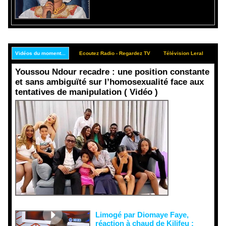
Vidéos du moment...
Ecoutez Radio - Regardez TV
Télévision Leral
Rep
Youssou Ndour recadre : une position constante
et sans ambiguïté sur l’homosexualité face aux
tentatives de manipulation ( Vidéo )
Face aux
interprétati
ons
malveillant
es et aux
tentatives
de
récupératio
n visant à
semer le
doute...
Limogé par Diomaye Faye,
réaction à chaud de Kilifeu :