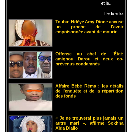
et le...
Lire la suite
Touba: Ndèye Amy Dione accuse
un proche de l’avoir
empoisonnée avant de mourir
Offense au chef de l'État:
amignou Darou et deux co-
prévenus condamnés
Affaire Bébé Réma : les détails
de l'enquête et de la répartition
des fonds
« Je ne trouverai plus jamais un
autre mari », affirme Sokhna
Aïda Diallo