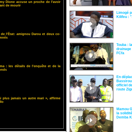
y Dione accuse un proche de l’avoir
nt de mourir
Limogé p
Kilifeu : 
 de l'État: amignou Darou et deux co-
amnés
Touba : l
drainage 
FCfa ‎
ma : les détails de l'enquête et de la
fonds
En dépla
Bassirou
officiel 
route Zi
i plus jamais un autre mari », affirme
llo
Mamou Gu
la solidi
Demba 