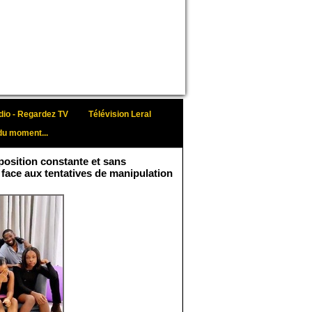
io - Regardez TV
Télévision Leral
du moment...
osition constante et sans
 face aux tentatives de manipulation
Face aux interprétations
malveillantes et aux
tentatives de
récupération visant à
semer le doute...