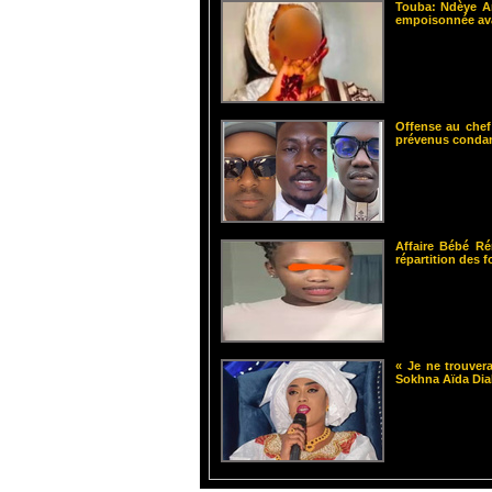
Touba: Ndèye Am
empoisonnée ava
Offense au chef
prévenus cond
Affaire Bébé Ré
répartition des 
« Je ne trouvera
Sokhna Aïda Dia