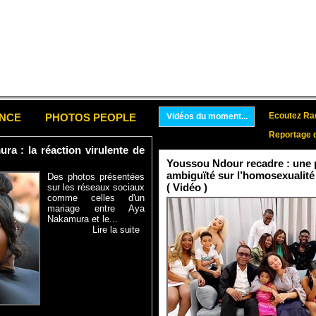
Ecoutez Rad
ENCE
PHOTOS PEOPLE
Vidéos du moment...
Reportage 
a : la réaction virulente de
Youssou Ndour recadre : une p
ambiguïté sur l’homosexualité
Des photos présentées
( Vidéo )
sur les réseaux sociaux
comme celles d'un
mariage entre Aya
Nakamura et le...
Lire la suite