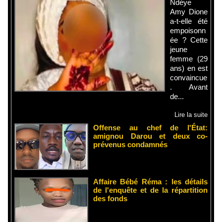
Ndèye
Amy Dione
a-t-elle été
empoisonn
ée ? Cette
jeune
femme (29
ans) en est
convaincue
. Avant
de...
Lire la suite
Offense au chef de l'État:
amignou Darou et deux co-
prévenus condamnés
Affaire Bébé Réma : les détails
de l'enquête et de la répartition
des fonds