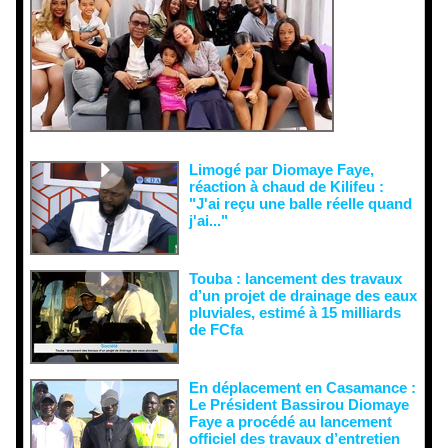
malveillant
es et aux
tentatives
de
récupératio
n visant à
semer le
doute...
Limogé par Diomaye Faye,
réaction à chaud de Kilifeu :
"J'ai reçu une balle réelle quand
j'ai..."
Touba : lancement des travaux
d’un projet de drainage des eaux
pluviales, estimé à 15 milliards
de FCfa ‎
En déplacement en Casamance :
Le Président Bassirou Diomaye
Faye a procédé au lancement
officiel des travaux d’entretien