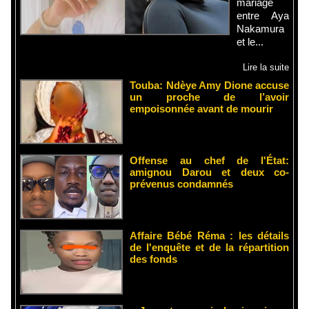
mariage
entre Aya
Nakamura
et le...
Lire la suite
Touba: Ndèye Amy Dione accuse
un proche de l’avoir
empoisonnée avant de mourir
Offense au chef de l'État:
amignou Darou et deux co-
prévenus condamnés
Affaire Bébé Réma : les détails
de l'enquête et de la répartition
des fonds