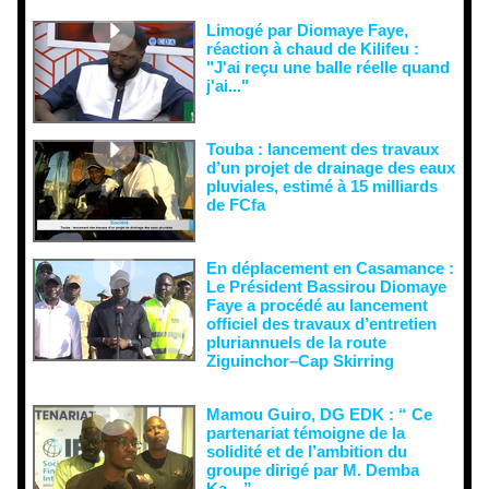
Limogé par Diomaye Faye,
réaction à chaud de Kilifeu :
"J'ai reçu une balle réelle quand
j'ai..."
Touba : lancement des travaux
d’un projet de drainage des eaux
pluviales, estimé à 15 milliards
de FCfa ‎
En déplacement en Casamance :
Le Président Bassirou Diomaye
Faye a procédé au lancement
officiel des travaux d’entretien
pluriannuels de la route
Ziguinchor–Cap Skirring
Mamou Guiro, DG EDK : “ Ce
partenariat témoigne de la
solidité et de l’ambition du
groupe dirigé par M. Demba
Ka…”