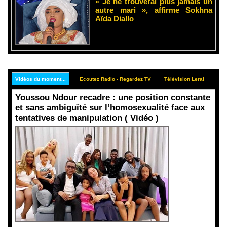
« Je ne trouverai plus jamais un
autre mari », affirme Sokhna
Aïda Diallo
Vidéos du moment...
Ecoutez Radio - Regardez TV
Télévision Leral
Rep
Youssou Ndour recadre : une position constante
et sans ambiguïté sur l’homosexualité face aux
tentatives de manipulation ( Vidéo )
Face aux
interprétati
ons
malveillant
es et aux
tentatives
de
récupératio
n visant à
semer le
doute...