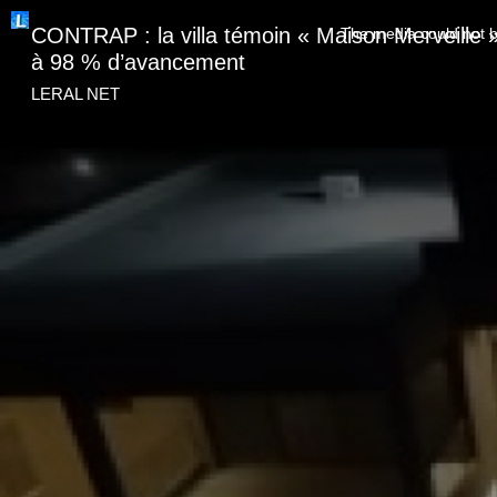
This
is
CONTRAP : la villa témoin « Maison Merveille »
The media could not be
a
modal
à 98 % d’avancement
window.
LERAL NET