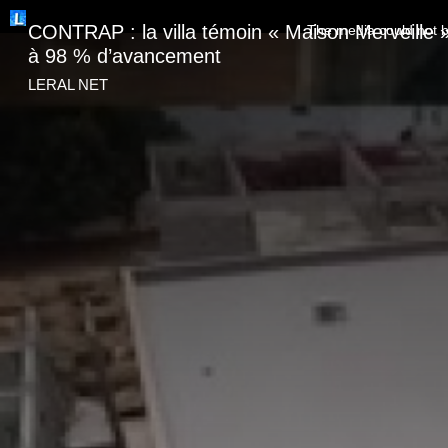
This
is
CONTRAP : la villa témoin « Maison Merveille »
The media could not be
a
modal
à 98 % d’avancement
window.
LERAL NET