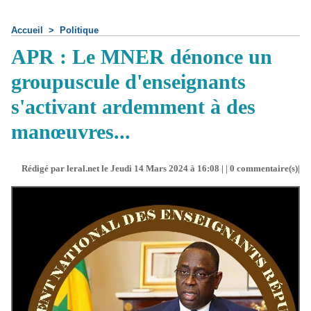
Accueil
>
Politique
APR : Le MNER dénonce un
groupuscule d'enseignants
s'activant ardemment à des
manœuvres...
Rédigé par leral.net le Jeudi 14 Mars 2024 à 16:08 | |
0
commentaire(s)|