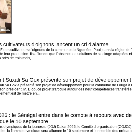
cultivateurs d'oignons lancent un cri d'alarme
 des cultivateurs d'oignons de la commune de Ngomène Pout, dans la région de Th
e leur production. Ils affirment que l'absence de solutions de stockage adaptées et 
près de trois mois,...
t Suxali Sa Gox présente son projet de développemen
i Sa Gox a présenté son projet de développement pour la commune de Louga à l'
n président, M. Diop, ce projet s'articule autour des neuf compétences transférées pa
ement est de mettre en...
26 : le Sénégal entre dans le compte à rebours avec des
due le 10 septembre
x olympiques de la jeunesse (JOJ) Dakar 2026, le Comité d’organisation (COJOJ) se
 juillet, la flamme olympique sera allumée le 10 septembre et l’ensemble des prépar