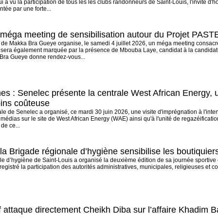
i a vu la participation de tous les les clubs randonneurs de Saint-Louis, l'invité d'
ée par une forte...
n méga meeting de sensibilisation autour du Projet PAS
de Makka Bra Gueye organise, le samedi 4 juillet 2026, un méga meeting consacré 
 sera également marquée par la présence de Mbouba Laye, candidat à la candidat
ra Gueye donne rendez-vous...
es : Senelec présente la centrale West African Energy, u
oins coûteuse
le de Senelec a organisé, ce mardi 30 juin 2026, une visite d'imprégnation à l'in
médias sur le site de West African Energy (WAE) ainsi qu'à l'unité de regazéificatio
de ce...
 la Brigade régionale d’hygiène sensibilise les boutiquier
e d’hygiène de Saint-Louis a organisé la deuxième édition de sa journée sportive 
nregistré la participation des autorités administratives, municipales, religieuses et 
 attaque directement Cheikh Diba sur l’affaire Khadim B