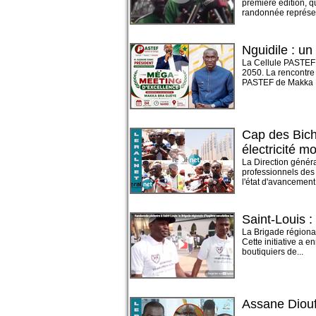
première édition, qu
randonnée représent
Nguidile : u
La Cellule PASTEF 
2050. La rencontre
PASTEF de Makka B
Cap des Bich
électricité m
La Direction généra
professionnels des 
l'état d'avancement 
Saint-Louis :
La Brigade régional
Cette initiative a e
boutiquiers de...
Assane Diouf