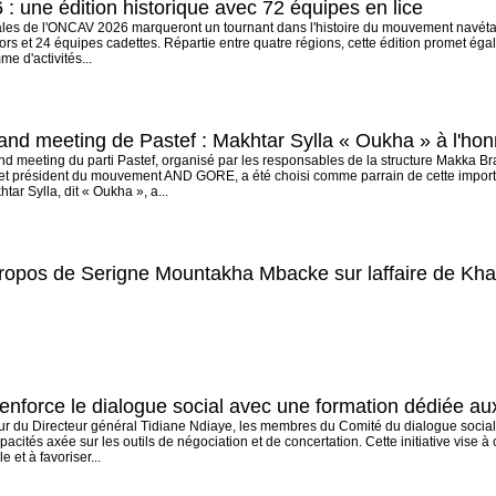
 une édition historique avec 72 équipes en lice
les de l'ONCAV 2026 marqueront un tournant dans l'histoire du mouvement navétane 
ors et 24 équipes cadettes. Répartie entre quatre régions, cette édition promet 
e d'activités...
d meeting de Pastef : Makhtar Sylla « Oukha » à l'hon
nd meeting du parti Pastef, organisé par les responsables de la structure Makka B
t président du mouvement AND GORE, a été choisi comme parrain de cette importan
ar Sylla, dit « Oukha », a...
propos de Serigne Mountakha Mbacke sur laffaire de 
renforce le dialogue social avec une formation dédiée 
ur du Directeur général Tidiane Ndiaye, les membres du Comité du dialogue socia
acités axée sur les outils de négociation et de concertation. Cette initiative vise à
 et à favoriser...