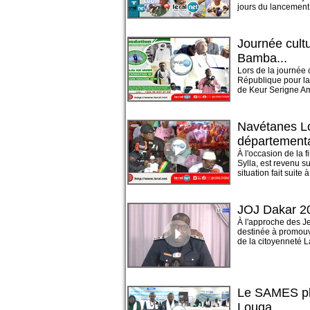
jours du lancement 
Journée cul
Bamba...
Lors de la journée 
République pour la 
de Keur Serigne Am
Navétanes Lo
département
À l'occasion de la
Sylla, est revenu su
situation fait suite à 
JOJ Dakar 202
À l'approche des J
destinée à promouvo
de la citoyenneté La
Le SAMES plac
Louga