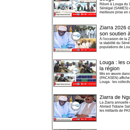
Réuni à Louga du 1
Sénégal (SAMES) a c
meilleure prise en c
Ziarra 2026 d
son soutien 
À l'occasion de la 
la stabilité du Sén
populations de Loug
Louga : les c
la région
Mis en œuvre dans
(PACASEN) affiche d
Louga : les collectiv
Ziarra de Ng
La Ziarra annuelle 
Ahmed Tidiane Sall
les militants de PA