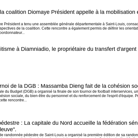
 la coalition Diomaye Président appelle à la mobilisatio
ye Président a tenu une assemblée générale départementale à Saint-Louis, consacré
rspectives de la coalition. Cette rencontre a également permis de définir les orient
coordonnateur...
tisme à Diamniadio, le propriétaire du transfert d'argen
urnoi de la DGB : Massamba Dieng fait de la cohésion so
le du Budget (DGB) a organisé la finale de son tournoi de football interservices, une
ésion sociale, du bien-être du personnel et du renforcement de l'esprit d'équipe. P
tte rencontre...
estre : La capitale du Nord accueille la fédération sén
leuve".
de randonnée pédestre de Saint-Louis a organisé la première édition de sa randonné