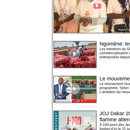
Ngomène: les 
Les membres du GIE
commercialisation d
entreposées depuis 
Le mouvemen
Le mouvement Suxal
programme. Selon so
L'ambition du mouv
JOJ Dakar 20
flamme atten
À 100 jours des Jeu
livrées d’ici le 31