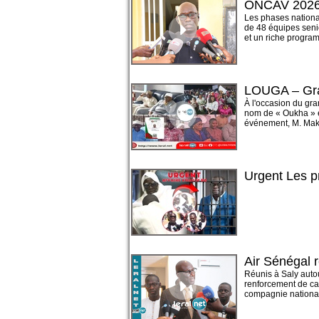
ONCAV 2026 :
Les phases nationa
de 48 équipes seni
et un riche programm
LOUGA – Gran
À l'occasion du gra
nom de « Oukha » e
événement, M. Makht
Urgent Les 
Air Sénégal 
Réunis à Saly auto
renforcement de cap
compagnie nationale