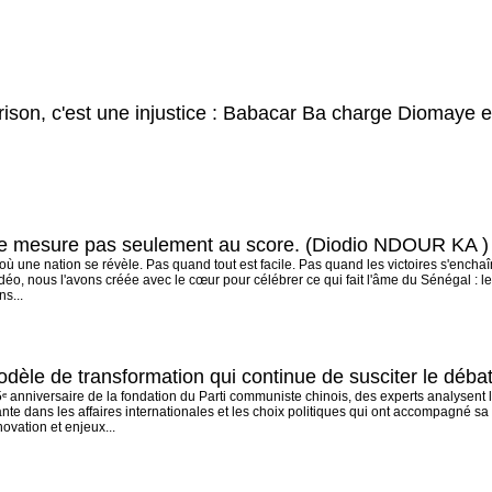
rison, c'est une injustice : Babacar Ba charge Diomaye 
e mesure pas seulement au score. (Diodio NDOUR KA )
où une nation se révèle. Pas quand tout est facile. Pas quand les victoires s'enchaî
idéo, nous l'avons créée avec le cœur pour célébrer ce qui fait l'âme du Sénégal :
s...
dèle de transformation qui continue de susciter le débat
ᵉ anniversaire de la fondation du Parti communiste chinois, des experts analysent
nte dans les affaires internationales et les choix politiques qui ont accompagné s
vation et enjeux...