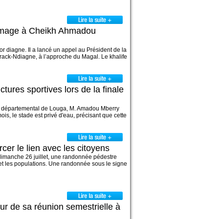
ommage à Cheikh Ahmadou
or diagne. Il a lancé un appel au Président de la
arack-Ndiagne, à l’approche du Magal. Le khalife
ures sportives lors de la finale
il départemental de Louga, M. Amadou Mberry
mois, le stade est privé d'eau, précisant que cette
er le lien avec les citoyens
dimanche 26 juillet, une randonnée pédestre
é et les populations. Une randonnée sous le signe
ur de sa réunion semestrielle à