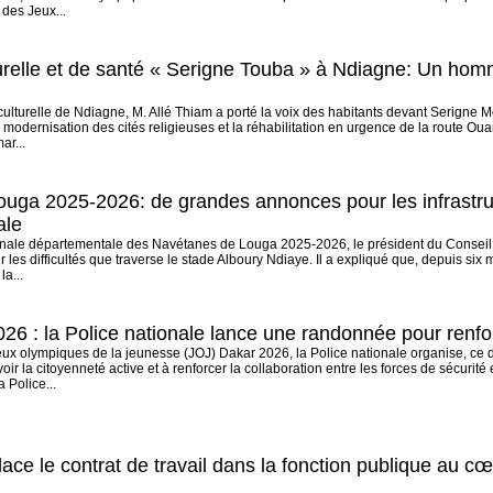
des Jeux...
turelle et de santé « Serigne Touba » à Ndiagne: Un h
culturelle de Ndiagne, M. Allé Thiam a porté la voix des habitants devant Serigne M
modernisation des cités religieuses et la réhabilitation en urgence de la route Ou
ar...
uga 2025-2026: de grandes annonces pour les infrastruct
ale
 finale départementale des Navétanes de Louga 2025-2026, le président du Conse
r les difficultés que traverse le stade Alboury Ndiaye. Il a expliqué que, depuis six 
la...
6 : la Police nationale lance une randonnée pour renforc
eux olympiques de la jeunesse (JOJ) Dakar 2026, la Police nationale organise, ce 
ir la citoyenneté active et à renforcer la collaboration entre les forces de sécurit
 Police...
e le contrat de travail dans la fonction publique au cœ