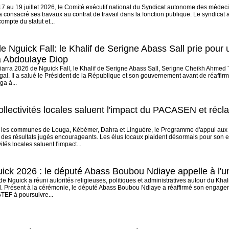
7 au 19 juillet 2026, le Comité exécutif national du Syndicat autonome des médeci
onsacré ses travaux au contrat de travail dans la fonction publique. Le syndicat a
ompte du statut et...
e Nguick Fall: le Khalif de Serigne Abass Sall prie pour
à Abdoulaye Diop
Ziarra 2026 de Nguick Fall, le Khalif de Serigne Abass Sall, Serigne Cheikh Ahmed Ti
égal. Il a salué le Président de la République et son gouvernement avant de réaffir
a à...
ollectivités locales saluent l'impact du PACASEN et réc
 les communes de Louga, Kébémer, Dahra et Linguère, le Programme d'appui au
es résultats jugés encourageants. Les élus locaux plaident désormais pour son ext
ités locales saluent l'impact...
uick 2026 : le député Abass Boubou Ndiaye appelle à l'u
de Nguick a réuni autorités religieuses, politiques et administratives autour du Kh
. Présent à la cérémonie, le député Abass Boubou Ndiaye a réaffirmé son engagem
STEF à poursuivre...