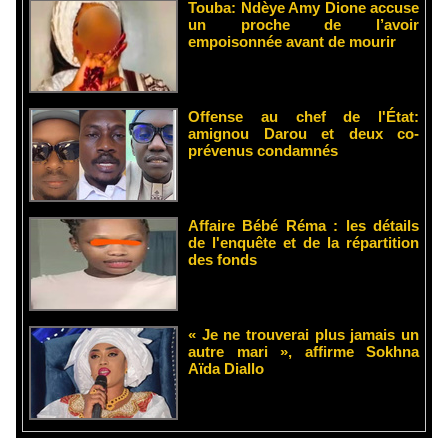
Touba: Ndèye Amy Dione accuse
un proche de l’avoir
empoisonnée avant de mourir
Offense au chef de l'État:
amignou Darou et deux co-
prévenus condamnés
Affaire Bébé Réma : les détails
de l'enquête et de la répartition
des fonds
« Je ne trouverai plus jamais un
autre mari », affirme Sokhna
Aïda Diallo