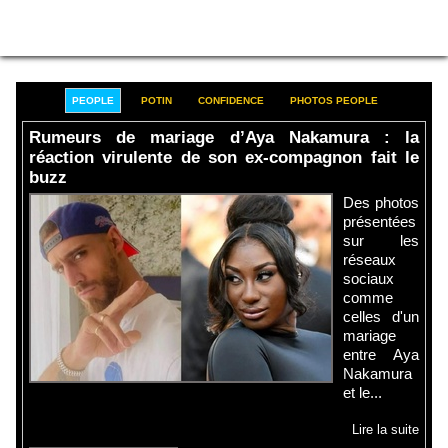
PEOPLE
POTIN
CONFIDENCE
PHOTOS PEOPLE
Rumeurs de mariage d’Aya Nakamura : la
réaction virulente de son ex-compagnon fait le
buzz
Des photos
présentées
sur les
réseaux
sociaux
comme
celles d'un
mariage
entre Aya
Nakamura
et le...
Lire la suite