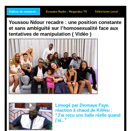
Vidéos du moment...
Ecoutez Radio - Regardez TV
Télévision Leral
Rep
Youssou Ndour recadre : une position constante
et sans ambiguïté sur l’homosexualité face aux
tentatives de manipulation ( Vidéo )
Face aux
interprétati
ons
malveillant
es et aux
tentatives
de
récupératio
n visant à
semer le
doute...
Limogé par Diomaye Faye,
réaction à chaud de Kilifeu :
"J'ai reçu une balle réelle quand
j'ai..."