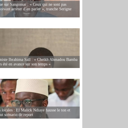
e sur Sangomar : « Ceux qui ne sont pas
oivent arrêter d’en parler », tranche Serigne
miste Ibrahima Sall : « Cheikh Ahmadou Bamba
rs été en avance sur son temps »
s locales : El Malick Ndiaye hausse le ton et
out scénario de report