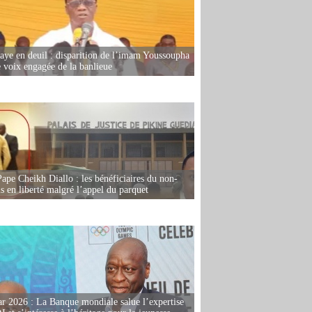
ye en deuil : disparition de l’imam Youssoupha
e voix engagée de la banlieue
Pape Cheikh Diallo : les bénéficiaires du non-
is en liberté malgré l’appel du parquet
r 2026 : La Banque mondiale salue l’expertise