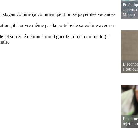
Polémiqu
experts d
Mboup
L’écono
a toujou
Élection
rejette t