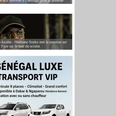
 et s’intéresse à l’héritage pour la jeunesse
s locales : Ousmane Sonko met la pression sur
Faye sur la date du scrutin