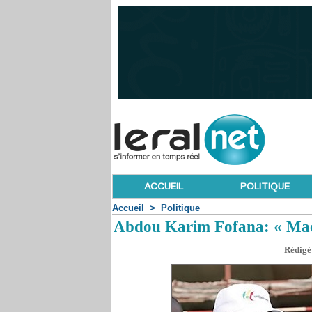
ACCUEIL
POLITIQUE
Accueil
>
Politique
Abdou Karim Fofana: « Macky
Rédigé 