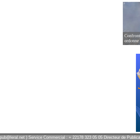
Confront
ordonne 
 pub@leral.net ) Service Commercial : + 22178 323 05 05 Directeur de Publicat