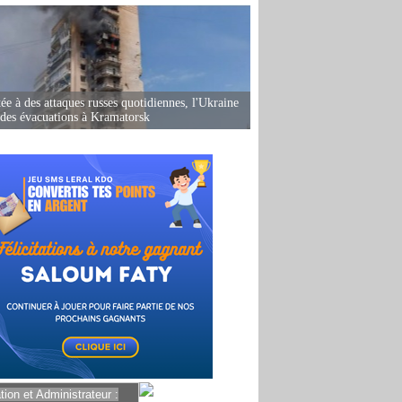
ée à des attaques russes quotidiennes, l'Ukraine
des évacuations à Kramatorsk
ion et Administrateur :