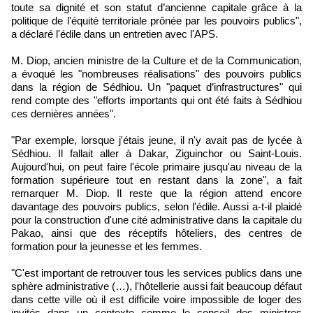
toute sa dignité et son statut d’ancienne capitale grâce à la
politique de l'équité territoriale prônée par les pouvoirs publics",
a déclaré l'édile dans un entretien avec l'APS.
M. Diop, ancien ministre de la Culture et de la Communication,
a évoqué les "nombreuses réalisations" des pouvoirs publics
dans la région de Sédhiou. Un "paquet d’infrastructures" qui
rend compte des "efforts importants qui ont été faits à Sédhiou
ces dernières années".
"Par exemple, lorsque j'étais jeune, il n'y avait pas de lycée à
Sédhiou. Il fallait aller à Dakar, Ziguinchor ou Saint-Louis.
Aujourd'hui, on peut faire l'école primaire jusqu'au niveau de la
formation supérieure tout en restant dans la zone", a fait
remarquer M. Diop. Il reste que la région attend encore
davantage des pouvoirs publics, selon l'édile. Aussi a-t-il plaidé
pour la construction d'une cité administrative dans la capitale du
Pakao, ainsi que des réceptifs hôteliers, des centres de
formation pour la jeunesse et les femmes.
"C'est important de retrouver tous les services publics dans une
sphère administrative (…), l'hôtellerie aussi fait beaucoup défaut
dans cette ville où il est difficile voire impossible de loger des
invités dans un contexte comme le conseil des ministres