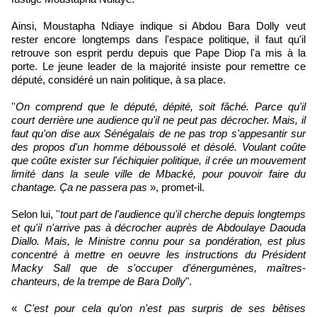
Ainsi, Moustapha Ndiaye indique si Abdou Bara Dolly veut
rester encore longtemps dans l'espace politique, il faut qu'il
retrouve son esprit perdu depuis que Pape Diop l'a mis à la
porte. Le jeune leader de la majorité insiste pour remettre ce
député, considéré un nain politique, à sa place.
''
On comprend que le député, dépité, soit fâché. Parce qu'il
court derrière une audience qu'il ne peut pas décrocher. Mais, il
faut qu'on dise aux Sénégalais de ne pas trop s'appesantir sur
des propos d'un homme déboussolé et désolé. Voulant coûte
que coûte exister sur l'échiquier politique, il crée un mouvement
limité dans la seule ville de Mbacké, pour pouvoir faire du
chantage. Ça ne passera pas
», promet-il.
Selon lui, ''
tout part de l'audience qu'il cherche depuis longtemps
et qu'il n'arrive pas à décrocher auprès de Abdoulaye Daouda
Diallo. Mais, le Ministre connu pour sa pondération, est plus
concentré à mettre en oeuvre les instructions du Président
Macky Sall que de s'occuper d’énergumènes, maîtres-
chanteurs, de la trempe de Bara Dolly
".
«
C'est pour cela qu'on n'est pas surpris de ses bêtises