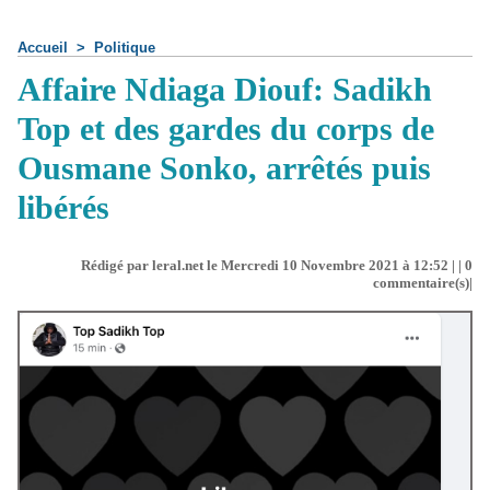
Accueil
>
Politique
Affaire Ndiaga Diouf: Sadikh
Top et des gardes du corps de
Ousmane Sonko, arrêtés puis
libérés
Rédigé par leral.net le Mercredi 10 Novembre 2021 à 12:52 | |
0
commentaire(s)|