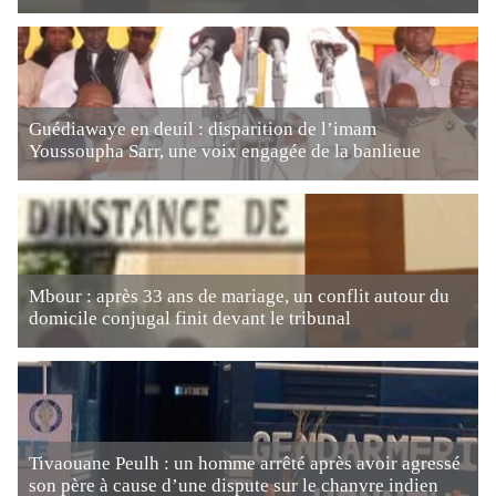
Guédiawaye en deuil : disparition de l’imam
Youssoupha Sarr, une voix engagée de la banlieue
Mbour : après 33 ans de mariage, un conflit autour du
domicile conjugal finit devant le tribunal
Tivaouane Peulh : un homme arrêté après avoir agressé
son père à cause d’une dispute sur le chanvre indien