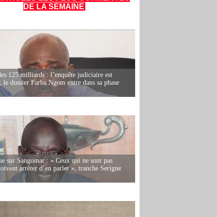
DE LA SEMAINE
es 125 milliards : l’enquête judiciaire est
, le dossier Farba Ngom entre dans sa phase
e sur Sangomar : « Ceux qui ne sont pas
oivent arrêter d’en parler », tranche Serigne