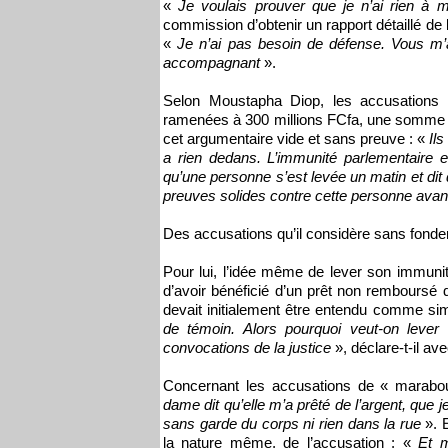
«
Je voulais prouver que je n’ai rien à 
commission d’obtenir un rapport détaillé de l
«
Je n’ai pas besoin de défense. Vous m’a
accompagnant
».
Selon Moustapha Diop, les accusations i
ramenées à 300 millions FCfa, une somme qui
cet argumentaire vide et sans preuve : «
Ils
a rien dedans. L’immunité parlementaire e
qu’une personne s’est levée un matin et dit q
preuves solides contre cette personne avan
Des accusations qu’il considère sans fond
Pour lui, l’idée même de lever son immuni
d’avoir bénéficié d’un prêt non remboursé 
devait initialement être entendu comme si
de témoin. Alors pourquoi veut-on leve
convocations de la justice
», déclare-t-il ave
Concernant les accusations de « marabout
dame dit qu’elle m’a prêté de l’argent, que j
sans garde du corps ni rien dans la rue
». E
la nature même, de l’accusation : «
Et m