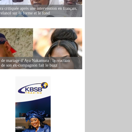
 critiquée après une intervention en français,
relancé sur la forme et le fond
de mariage d’Aya Nakamura : la réaction
e de son ex-compagnon fait le buzz