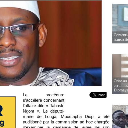
Contenti
transact
Crise au
certaines
Diomaye
La procédure
s’accélère concernant
l’affaire dite « Tabaski
Ngom ». Le député-
maire de Louga, Moustapha Diop, a été
auditionné par la commission ad hoc chargée
d’examiner la demande de levée de son