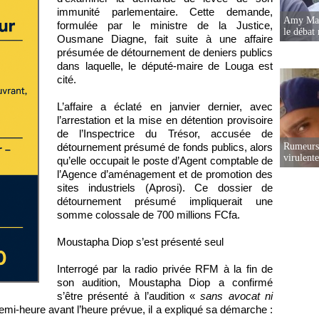
immunité parlementaire. Cette demande,
Amy Mara
formulée par le ministre de la Justice,
le débat 
Ousmane Diagne, fait suite à une affaire
présumée de détournement de deniers publics
dans laquelle, le député-maire de Louga est
cité.
L’affaire a éclaté en janvier dernier, avec
l’arrestation et la mise en détention provisoire
de l’Inspectrice du Trésor, accusée de
détournement présumé de fonds publics, alors
Rumeurs 
virulent
qu’elle occupait le poste d’Agent comptable de
l’Agence d’aménagement et de promotion des
sites industriels (Aprosi). Ce dossier de
détournement présumé impliquerait une
somme colossale de 700 millions FCfa.
Moustapha Diop s’est présenté seul
Interrogé par la radio privée RFM à la fin de
son audition, Moustapha Diop a confirmé
s’être présenté à l’audition «
sans avocat ni
demi-heure avant l’heure prévue, il a expliqué sa démarche :