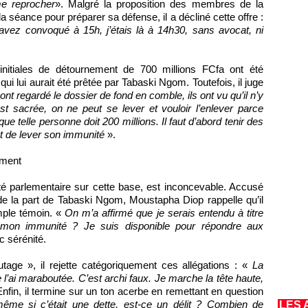
me reprocher
». Malgré la proposition des membres de la
a séance pour préparer sa défense, il a décliné cette offre :
vez convoqué à 15h, j’étais là à 14h30, sans avocat, ni
nitiales de détournement de 700 millions FCfa ont été
 lui aurait été prêtée par Tabaski Ngom. Toutefois, il juge
 ont regardé le dossier de fond en comble, ils ont vu qu’il n’y
st sacrée, on ne peut se lever et vouloir l’enlever parce
ue telle personne doit 200 millions. Il faut d’abord tenir des
t de lever son immunité
».
ement
té parlementaire sur cette base, est inconcevable. Accusé
de la part de Tabaski Ngom, Moustapha Diop rappelle qu’il
mple témoin. «
On m’a affirmé que je serais entendu à titre
r mon immunité ? Je suis disponible pour répondre aux
c sérénité.
age », il rejette catégoriquement ces allégations : «
La
e l’ai maraboutée. C’est archi faux. Je marche la tête haute,
nfin, il termine sur un ton acerbe en remettant en question
ême si c’était une dette, est-ce un délit ? Combien de
LES 