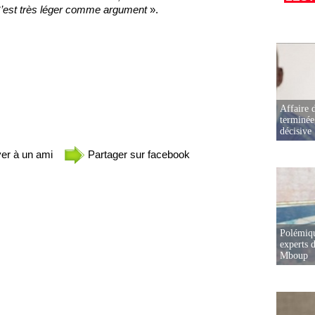
 C’est très léger comme argument
».
Affaire d
terminée
décisive
er à un ami
Partager sur facebook
Polémiqu
experts d
Mboup