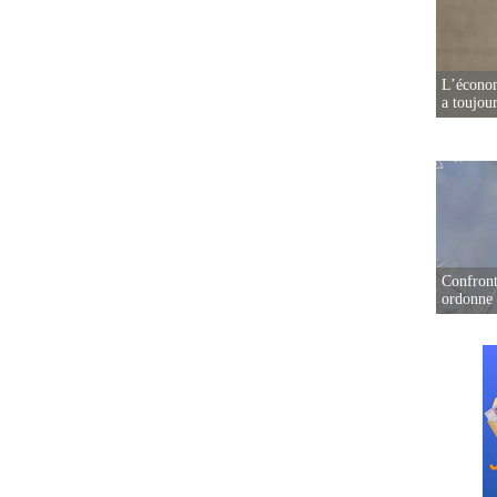
L’écono
a toujou
Confront
ordonne 