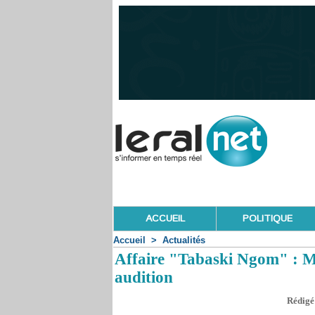
ACCUEIL
POLITIQUE
Accueil
>
Actualités
Affaire "Tabaski Ngom" : M
audition
Rédigé 