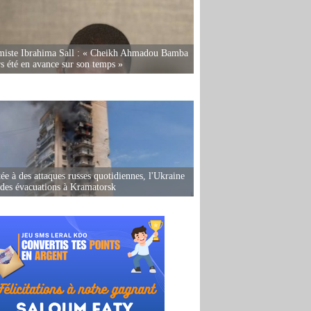
miste Ibrahima Sall : « Cheikh Ahmadou Bamba
rs été en avance sur son temps »
ée à des attaques russes quotidiennes, l'Ukraine
des évacuations à Kramatorsk