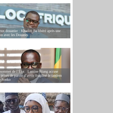
eux douanier : Khadim Ba libéré après une
ion avec les Douanes
 sommet de l’État : Lamine Niang accuse
 prises de parole d’avoir fragilisé le tandem
-Sonko