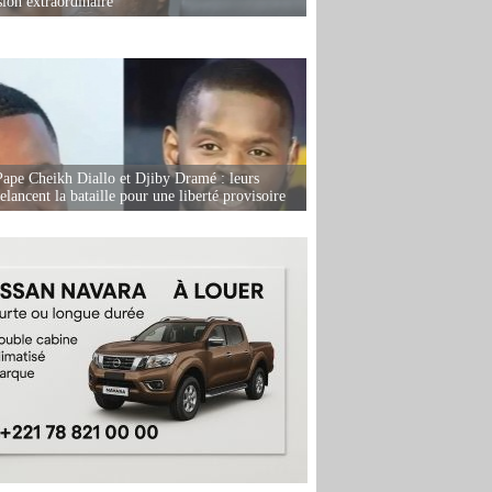
sion extraordinaire
Pape Cheikh Diallo et Djiby Dramé : leurs
elancent la bataille pour une liberté provisoire