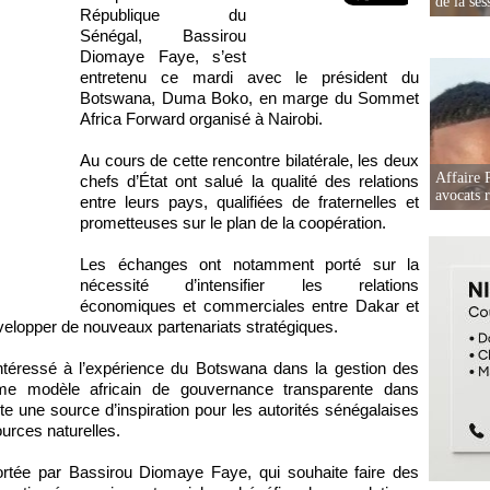
de la ses
République du
Sénégal, Bassirou
Diomaye Faye, s’est
entretenu ce mardi avec le président du
Botswana, Duma Boko, en marge du Sommet
Africa Forward organisé à Nairobi.
Au cours de cette rencontre bilatérale, les deux
Affaire 
chefs d’État ont salué la qualité des relations
avocats r
entre leurs pays, qualifiées de fraternelles et
prometteuses sur le plan de la coopération.
Les échanges ont notamment porté sur la
nécessité d’intensifier les relations
économiques et commerciales entre Dakar et
lopper de nouveaux partenariats stratégiques.
intéressé à l’expérience du Botswana dans la gestion des
me modèle africain de gouvernance transparente dans
nte une source d’inspiration pour les autorités sénégalaises
ources naturelles.
portée par Bassirou Diomaye Faye, qui souhaite faire des