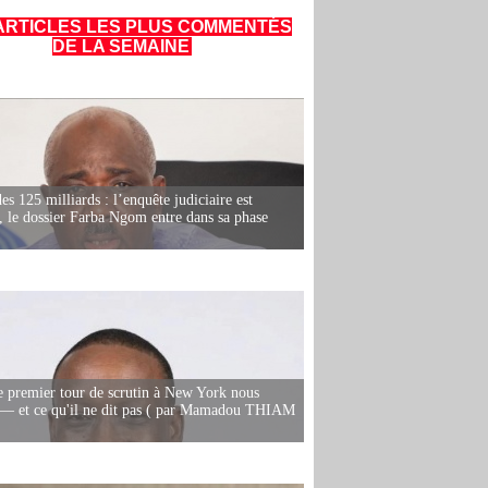
ARTICLES LES PLUS COMMENTÉS
DE LA SEMAINE
es 125 milliards : l’enquête judiciaire est
, le dossier Farba Ngom entre dans sa phase
e premier tour de scrutin à New York nous
— et ce qu'il ne dit pas ( par Mamadou THIAM