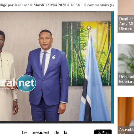
digé par leral.net le Mardi 12 Mai 2026 à 18:56 | |
0
commentaire(s)|
Deuil d
Amy Mbac
Dieu en 
Déclarat
les retar
Assemblé
Le président de la