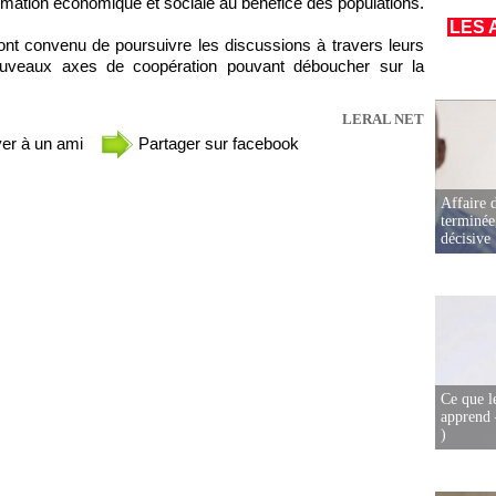
rmation économique et sociale au bénéfice des populations.
LES 
 ont convenu de poursuivre les discussions à travers leurs
 nouveaux axes de coopération pouvant déboucher sur la
LERAL NET
er à un ami
Partager sur facebook
Affaire d
terminée
décisive
Ce que l
apprend 
)