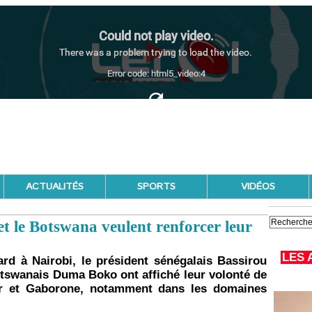
ACTUALITÉS
SPORTS
VIDÉOS
et le Botswana veulent renforcer leur
LES 
d à Nairobi, le président sénégalais Bassirou
swanais Duma Boko ont affiché leur volonté de
kar et Gaborone, notamment dans les domaines