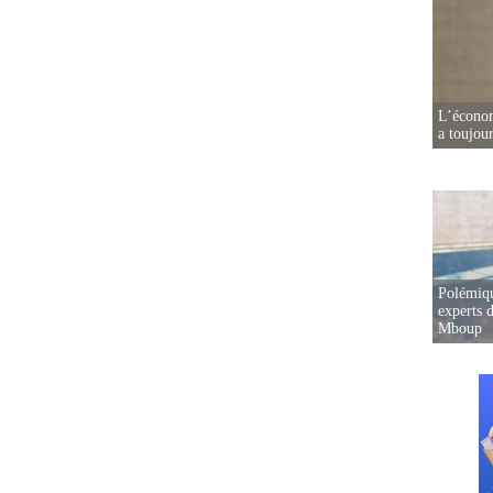
L’écono
a toujou
Polémiqu
experts d
Mboup