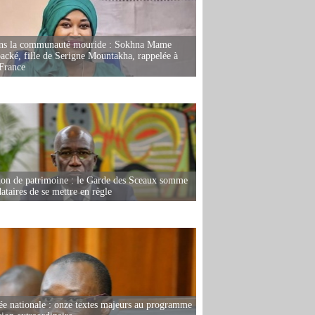
ans la communauté mouride : Sokhna Mame
ké, fille de Serigne Mountakha, rappelée à
France
ion de patrimoine : le Garde des Sceaux somme
dataires de se mettre en règle
e nationale : onze textes majeurs au programme