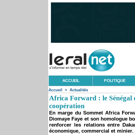
ACCUEIL
POLITIQUE
Accueil
>
Actualités
Africa Forward : le Sénégal 
coopération
En marge du Sommet Africa Forwar
Diomaye Faye et son homologue bot
renforcer les relations entre Da
économique, commercial et minier.