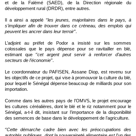
et de la Falémé (SAED), de la Direction régionale du
développement rural (DRDR), entre autres.
Il a ainsi a appelé ‘’
les jeunes, majoritaires dans le pays, à
s’impliquer afin de trouver dans ce créneau, des emplois qui
peuvent les ancrer dans leur terroir
’’.
L’adjoint au préfet de Podor a insisté sur les sommes
colossales que le pays dépense pour se ravitailler en blé,
estimant que ‘’
cet argent peut servir à renforcer d’autres
secteurs de l’économie
’’.
Le coordonnateur du PAFISEN, Assane Diop, est revenu sur
les objectifs de ce projet, qui vise à promouvoir la culture du blé,
pour lequel le Sénégal dépense beaucoup de milliards pour son
importation.
Comme dans les autres pays de l’OMVS, le projet encourage
les cultures céréalières, dont le blé et le riz notamment pour le
Sénégal, a-t-il dit, insistant sur l’importance de la disponibilité
des semences de base dans le développement de l’agriculture.
‘’
Cette démarche cadre bien avec les préoccupations des
autorités publiques, dont la souveraineté alimentaire est l’un des