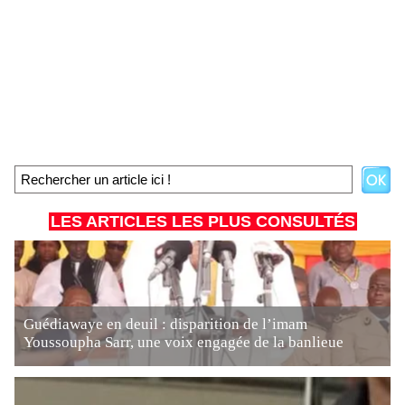
LES ARTICLES LES PLUS CONSULTÉS
Guédiawaye en deuil : disparition de l’imam
Youssoupha Sarr, une voix engagée de la banlieue