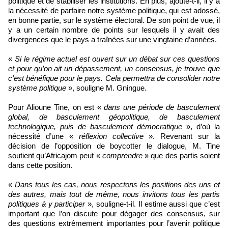
politique et de stabiliser les institutions. En plus, ajoute-t-il, il y a
la nécessité de parfaire notre système politique, qui est adossé,
en bonne partie, sur le système électoral. De son point de vue, il
y a un certain nombre de points sur lesquels il y avait des
divergences que le pays a traînées sur une vingtaine d’années.
«
Si le régime actuel est ouvert sur un débat sur ces questions
et pour qu’on ait un dépassement, un consensus, je trouve que
c’est bénéfique pour le pays. Cela permettra de consolider notre
système politique
», souligne M. Gningue.
Pour Alioune Tine, on est «
dans une période de basculement
global, de basculement géopolitique, de basculement
technologique, puis de basculement démocratique
», d’où la
nécessité d’une «
réflexion collective
». Revenant sur la
décision de l’opposition de boycotter le dialogue, M. Tine
soutient qu’Africajom peut «
comprendre
» que des partis soient
dans cette position.
«
Dans tous les cas, nous respectons les positions des uns et
des autres, mais tout de même, nous invitons tous les partis
politiques à y participer
», souligne-t-il. Il estime aussi que c’est
important que l’on discute pour dégager des consensus, sur
des questions extrêmement importantes pour l’avenir politique