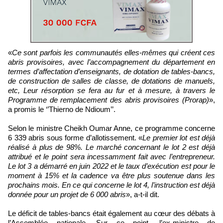
«
Ce sont parfois les communautés elles-mêmes qui créent ces
abris provisoires, avec l’accompagnement du département en
termes d’affectation d’enseignants, de dotation de tables-bancs,
de construction de salles de classe, de dotations de manuels,
etc, Leur résorption se fera au fur et à mesure, à travers le
Programme de remplacement des abris provisoires (Prorap)
»,
a promis le ‘’Thierno de Ndioum’’.
Selon le ministre Cheikh Oumar Anne, ce programme concerne
6 339 abris sous forme d’allotissement. «
Le premier lot est déjà
réalisé à plus de 98%. Le marché concernant le lot 2 est déjà
attribué et le point sera incessamment fait avec l’entrepreneur.
Le lot 3 a démarré en juin 2022 et le taux d’exécution est pour le
moment à 15% et la cadence va être plus soutenue dans les
prochains mois. En ce qui concerne le lot 4, l’instruction est déjà
donnée pour un projet de 6 000 abris
», a-t-il dit.
Le déficit de tables-bancs était également au cœur des débats à
l’Assemblée nationale. Sur ce point, l’ex-ministre de