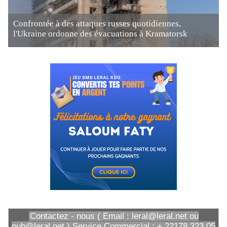
Confrontée à des attaques russes quotidiennes,
l'Ukraine ordonne des évacuations à Kramatorsk
Contactez - nous ( Email : leral@leral.net ou
pub@leral.net ) Service Commercial : + 22178 323 05