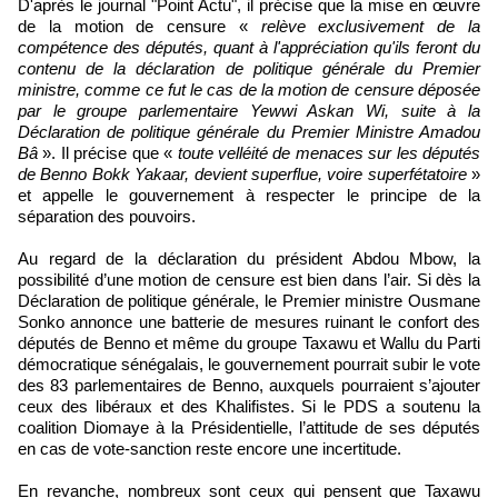
D'après le journal "Point Actu", il précise que la mise en œuvre
de la motion de censure «
relève exclusivement de la
compétence des députés, quant à l'appréciation qu'ils feront du
contenu de la déclaration de politique générale du Premier
ministre, comme ce fut le cas de la motion de censure déposée
par le groupe parlementaire Yewwi Askan Wi, suite à la
Déclaration de politique générale du Premier Ministre Amadou
Bâ
». Il précise que «
toute velléité de menaces sur les députés
de Benno Bokk Yakaar, devient superflue, voire superfétatoire
»
et appelle le gouvernement à respecter le principe de la
séparation des pouvoirs.
Au regard de la déclaration du président Abdou Mbow, la
possibilité d’une motion de censure est bien dans l’air. Si dès la
Déclaration de politique générale, le Premier ministre Ousmane
Sonko annonce une batterie de mesures ruinant le confort des
députés de Benno et même du groupe Taxawu et Wallu du Parti
démocratique sénégalais, le gouvernement pourrait subir le vote
des 83 parlementaires de Benno, auxquels pourraient s’ajouter
ceux des libéraux et des Khalifistes. Si le PDS a soutenu la
coalition Diomaye à la Présidentielle, l’attitude de ses députés
en cas de vote-sanction reste encore une incertitude.
En revanche, nombreux sont ceux qui pensent que Taxawu