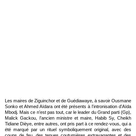
Les maires de Ziguinchor et de Guédiawaye, à savoir Ousmane
Sonko et Ahmed Aïdara ont été présents à l'intronisation d'Aïda
Mbodj. Mais ce n’est pas tout, car le leader du Grand parti (Gp),
Malick Gackou, l’ancien ministre et maire, Habib Sy, Cheikh
Tidiane Dièye, entre autres, ont pris part à ce rendez-vous, qui a
été marqué par un rituel symboliquement original, avec des
coups de feu, des tenues coutumières extravagantes et des