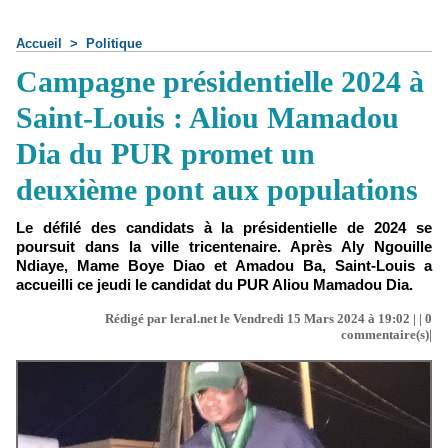
Accueil
>
Politique
Campagne présidentielle 2024 à
Saint-Louis : Aliou Mamadou
Dia du PUR promet un
deuxième pont aux populations
Le défilé des candidats à la présidentielle de 2024 se
poursuit dans la ville tricentenaire. Après Aly Ngouille
Ndiaye, Mame Boye Diao et Amadou Ba, Saint-Louis a
accueilli ce jeudi le candidat du PUR Aliou Mamadou Dia.
Rédigé par leral.net le Vendredi 15 Mars 2024 à 19:02 | |
0
commentaire(s)|