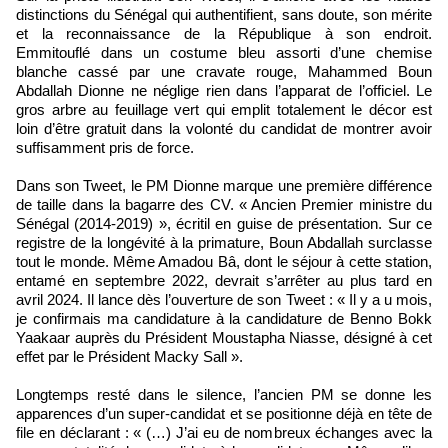
distinctions du Sénégal qui authentifient, sans doute, son mérite
et la reconnaissance de la République à son endroit.
Emmitouflé dans un costume bleu assorti d’une chemise
blanche cassé par une cravate rouge, Mahammed Boun
Abdallah Dionne ne néglige rien dans l’apparat de l’officiel. Le
gros arbre au feuillage vert qui emplit totalement le décor est
loin d’être gratuit dans la volonté du candidat de montrer avoir
suffisamment pris de force.
Dans son Tweet, le PM Dionne marque une première différence
de taille dans la bagarre des CV. « Ancien Premier ministre du
Sénégal (2014-2019) », écritil en guise de présentation. Sur ce
registre de la longévité à la primature, Boun Abdallah surclasse
tout le monde. Même Amadou Bâ, dont le séjour à cette station,
entamé en septembre 2022, devrait s’arrêter au plus tard en
avril 2024. Il lance dès l’ouverture de son Tweet : « Il y a u mois,
je confirmais ma candidature à la candidature de Benno Bokk
Yaakaar auprès du Président Moustapha Niasse, désigné à cet
effet par le Président Macky Sall ».
Longtemps resté dans le silence, l’ancien PM se donne les
apparences d’un super-candidat et se positionne déjà en tête de
file en déclarant : « (…) J’ai eu de nombreux échanges avec la