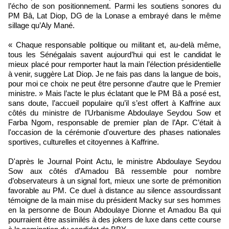
l’écho de son positionnement. Parmi les soutiens sonores du
PM Bâ, Lat Diop, DG de la Lonase a embrayé dans le même
sillage qu’Aly Mané.
« Chaque responsable politique ou militant et, au-delà même,
tous les Sénégalais savent aujourd’hui qui est le candidat le
mieux placé pour remporter haut la main l’élection présidentielle
à venir, suggère Lat Diop. Je ne fais pas dans la langue de bois,
pour moi ce choix ne peut être personne d’autre que le Premier
ministre. » Mais l’acte le plus éclatant que le PM Bâ a posé est,
sans doute, l’accueil populaire qu’il s’est offert à Kaffrine aux
côtés du ministre de l’Urbanisme Abdoulaye Seydou Sow et
Farba Ngom, responsable de premier plan de l’Apr. C’était à
l'occasion de la cérémonie d'ouverture des phases nationales
sportives, culturelles et citoyennes à Kaffrine.
D'après le Journal Point Actu, le ministre Abdoulaye Seydou
Sow aux côtés d’Amadou Bâ ressemble pour nombre
d’observateurs à un signal fort, mieux une sorte de prémonition
favorable au PM. Ce duel à distance au silence assourdissant
témoigne de la main mise du président Macky sur ses hommes
en la personne de Boun Abdoulaye Dionne et Amadou Ba qui
pourraient être assimilés à des jokers de luxe dans cette course