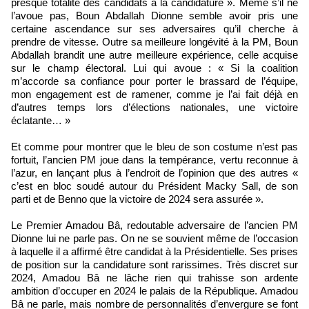
presque totalité des candidats à la candidature ». Même s’il ne
l’avoue pas, Boun Abdallah Dionne semble avoir pris une
certaine ascendance sur ses adversaires qu’il cherche à
prendre de vitesse. Outre sa meilleure longévité à la PM, Boun
Abdallah brandit une autre meilleure expérience, celle acquise
sur le champ électoral. Lui qui avoue : « Si la coalition
m’accorde sa confiance pour porter le brassard de l’équipe,
mon engagement est de ramener, comme je l’ai fait déjà en
d’autres temps lors d’élections nationales, une victoire
éclatante… »
Et comme pour montrer que le bleu de son costume n’est pas
fortuit, l’ancien PM joue dans la tempérance, vertu reconnue à
l’azur, en lançant plus à l’endroit de l’opinion que des autres «
c’est en bloc soudé autour du Président Macky Sall, de son
parti et de Benno que la victoire de 2024 sera assurée ».
Le Premier Amadou Bâ, redoutable adversaire de l’ancien PM
Dionne lui ne parle pas. On ne se souvient même de l’occasion
à laquelle il a affirmé être candidat à la Présidentielle. Ses prises
de position sur la candidature sont rarissimes. Très discret sur
2024, Amadou Bâ ne lâche rien qui trahisse son ardente
ambition d’occuper en 2024 le palais de la République. Amadou
Bâ ne parle, mais nombre de personnalités d’envergure se font