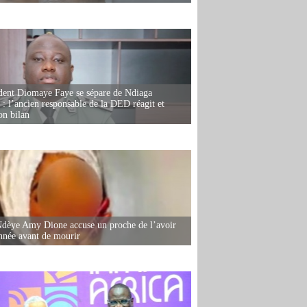
dent Diomaye Faye se sépare de Ndiaga
: l’ancien responsable de la DED réagit et
on bilan
dèye Amy Dione accuse un proche de l’avoir
née avant de mourir