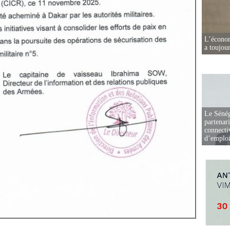
L’écono
a toujou
Le Sénég
partenar
connectiv
d’emplo