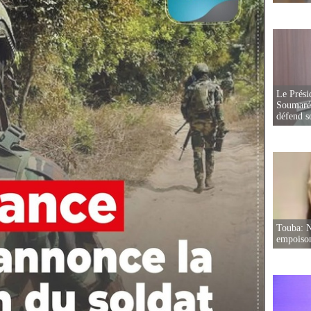
Le Prési
Soumaré 
défend s
Touba: N
empoison