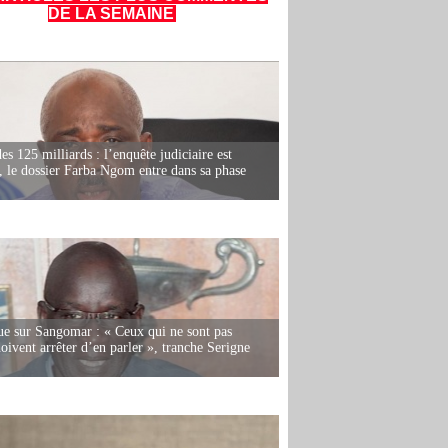
DE LA SEMAINE
es 125 milliards : l’enquête judiciaire est
, le dossier Farba Ngom entre dans sa phase
e sur Sangomar : « Ceux qui ne sont pas
oivent arrêter d’en parler », tranche Serigne