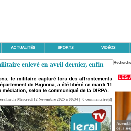
ACTUALITÉS
SPORTS
VIDÉOS
itaire enlevé en avril dernier, enfin
LES 
ns, le militaire capturé lors des affrontements
 département de Bignona, a été libéré ce mardi 11
e médiation, selon le communiqué de la DIRPA.
leral.net le Mercredi 12 Novembre 2025 à 00:34 | |
0
commentaire(s)|
Assemblé
de la ses