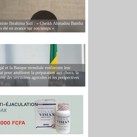
miste Ibrahima Sall : « Cheikh Ahmadou Bamba
rs été en avance sur son temps »
al et la Banque mondiale renforcent leur
iat pour améliorer la préparation aux chocs, la
ité des territoires agricoles et les perspectives
i