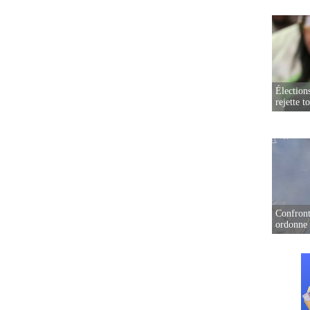
Élection
rejette t
Confront
ordonne 