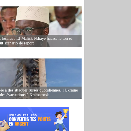
s locales : El Malick Ndiaye hausse le ton et
out scénario de report
ée à des attaques russes quotidiennes, l'Ukraine
des évacuations à Kramatorsk