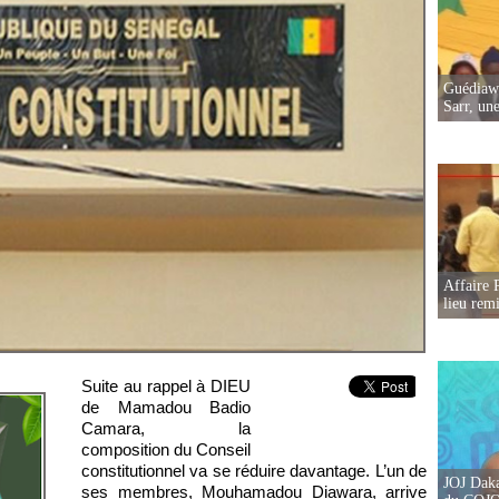
Guédiawa
Sarr, un
Affaire 
lieu rem
Suite au rappel à DIEU
de Mamadou Badio
Camara, la
composition du Conseil
constitutionnel va se réduire davantage. L’un de
JOJ Daka
ses membres, Mouhamadou Diawara, arrive