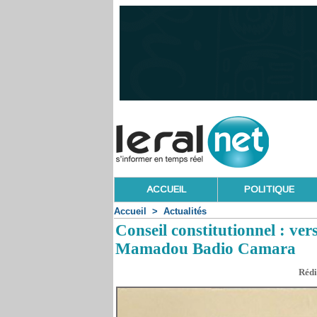
ACCUEIL
POLITIQUE
Accueil
>
Actualités
Conseil constitutionnel : ver
Mamadou Badio Camara
Rédi