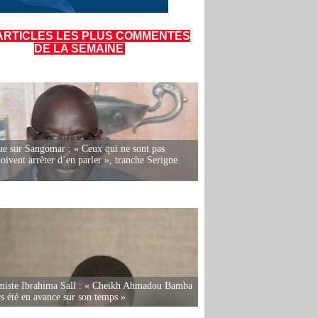
ARTICLES LES PLUS COMMENTÉS
DE LA SEMAINE
e sur Sangomar : « Ceux qui ne sont pas
oivent arrêter d’en parler », tranche Serigne
miste Ibrahima Sall : « Cheikh Ahmadou Bamba
rs été en avance sur son temps »