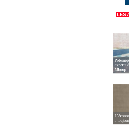
LES 
Polémiqu
experts d
Mboup
L’écono
a toujou