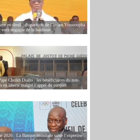
ye en deuil : disparition de l’imam Youssoupha
e voix engagée de la banlieue
Pape Cheikh Diallo : les bénéficiaires du non-
is en liberté malgré l’appel du parquet
r 2026 : La Banque mondiale salue l’expertise