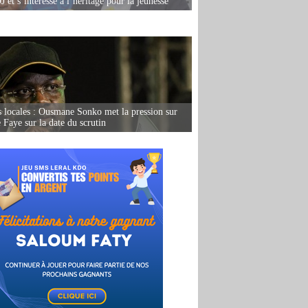
 et s’intéresse à l’héritage pour la jeunesse
s locales : Ousmane Sonko met la pression sur
Faye sur la date du scrutin