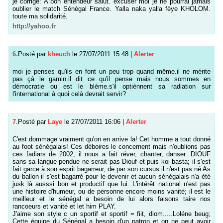
je corrige: A bon entendeur salut. excuser moi je ne pourrai jamais
oublier le match Sénégal France. Yalla naka yalla fèye KHOLOM.
toute ma solidarité.
http://yahoo.fr
6.
Posté par
kheuch
le 27/07/2011 15:48
|
Alerter
moi je penses qu'ils en font un peu trop quand même.il ne mérite
pas çà le gamin.il dit ce qu'il pense mais nous sommes en
démocratie ou est le bléme.s'il optiènnent sa radiation sur
l'international à quoi celà devrait servir?
7.
Posté par
Laye
le 27/07/2011 16:06
|
Alerter
C'est dommage vraiment qu'on en arrive la! Cet homme a tout donné
au foot sénégalais! Ces déboires le concernent mais n'oublions pas
ces fadiars de 2002, il nous a fait réver, chanter, danser. DIOUF
sans sa langue pendue ne serait pas Diouf et puis koi basta; il s'est
fait garce à son esprit bagarreur, de par son cursus il n'est pas né As
du ballon il s'est bagarré pour le devenir et aucun sénégalais n'a été
jusk là ausssi bon et productif que lui. L'intérêt national n'est pas
une histoire d'humeur, ou de personne encore moins vanité; il est le
meilleur et le sénégal a besoin de lui alors faisons taire nos
rancoeurs et vanité et let him PLAY.
J'aime son style c un sportif et sportif = fiit, diom.....Loléne beug;
Cette équipe du Sénégal a besoin d'un patron et on ne peut avoir