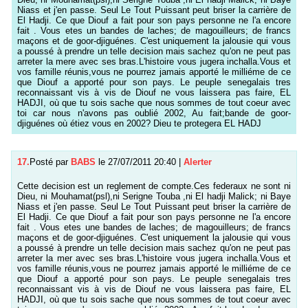
Niass et j'en passe. Seul Le Tout Puissant peut briser la carrière de
El Hadji. Ce que Diouf a fait pour son pays personne ne l'a encore
fait . Vous etes un bandes de laches; de magouilleurs; de francs
maçons et de goor-djiguénes. C'est uniquement la jalousie qui vous
a poussé à prendre un telle decision mais sachez qu'on ne peut pas
arreter la mere avec ses bras.L'histoire vous jugera inchalla.Vous et
vos famille réunis,vous ne pourrez jamais apporté le milliéme de ce
que Diouf a apporté pour son pays. Le peuple senegalais tres
reconnaissant vis à vis de Diouf ne vous laissera pas faire, EL
HADJI, où que tu sois sache que nous sommes de tout coeur avec
toi car nous n'avons pas oublié 2002, Au fait;bande de goor-
djiguénes où étiez vous en 2002? Dieu te protegera EL HADJ
17.
Posté par
BABS
le 27/07/2011 20:40
|
Alerter
Cette decision est un reglement de compte.Ces federaux ne sont ni
Dieu, ni Mouhamat(psl),ni Serigne Touba ,ni El hadji Malick; ni Baye
Niass et j'en passe. Seul Le Tout Puissant peut briser la carrière de
El Hadji. Ce que Diouf a fait pour son pays personne ne l'a encore
fait . Vous etes une bandes de laches; de magouilleurs; de francs
maçons et de goor-djiguénes. C'est uniquement la jalousie qui vous
a poussé à prendre un telle decision mais sachez qu'on ne peut pas
arreter la mer avec ses bras.L'histoire vous jugera inchalla.Vous et
vos famille réunis,vous ne pourrez jamais apporté le milliéme de ce
que Diouf a apporté pour son pays. Le peuple senegalais tres
reconnaissant vis à vis de Diouf ne vous laissera pas faire, EL
HADJI, où que tu sois sache que nous sommes de tout coeur avec