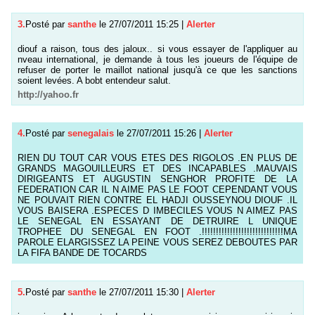
3.
Posté par
santhe
le 27/07/2011 15:25
|
Alerter
diouf a raison, tous des jaloux.. si vous essayer de l'appliquer au
nveau international, je demande à tous les joueurs de l'équipe de
refuser de porter le maillot national jusqu'à ce que les sanctions
soient levées. A bobt entendeur salut.
http://yahoo.fr
4.
Posté par
senegalais
le 27/07/2011 15:26
|
Alerter
RIEN DU TOUT CAR VOUS ETES DES RIGOLOS .EN PLUS DE
GRANDS MAGOUILLEURS ET DES INCAPABLES .MAUVAIS
DIRIGEANTS ET AUGUSTIN SENGHOR PROFITE DE LA
FEDERATION CAR IL N AIME PAS LE FOOT CEPENDANT VOUS
NE POUVAIT RIEN CONTRE EL HADJI OUSSEYNOU DIOUF .IL
VOUS BAISERA .ESPECES D IMBECILES VOUS N AIMEZ PAS
LE SENEGAL EN ESSAYANT DE DETRUIRE L UNIQUE
TROPHEE DU SENEGAL EN FOOT .!!!!!!!!!!!!!!!!!!!!!!!!!!!!!MA
PAROLE ELARGISSEZ LA PEINE VOUS SEREZ DEBOUTES PAR
LA FIFA BANDE DE TOCARDS
5.
Posté par
santhe
le 27/07/2011 15:30
|
Alerter