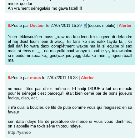
mieux que lui.
Ah vraiment sénégalais mo gawa faté!!!!!
8.
Posté par
Docteur
le 27/07/2011 16:29
(depuis mobile)
|
Alerter
Yeen tékkiwouléen touss,,,xaw ma kou leen fekk ngeen di defandre
el haj diouf loum léen di wax,,, kii fans ko sax ñakk fayda la,,, Kii
dall dañ ko wara daxx complétment waxou ma la si equipe bi sax
mais si réew mi,,,,, na ma yalla baal waaya kii xathe yiy taxawaalou
si mbedd mi saxa ko,,,geu(wax jou yegg dofa ko môm,,, ngéen baall
ma
9.
Posté par
mous
le 27/07/2011 16:33
|
Alerter
ne nous fêtes pas chier, même si El hadji DIOUF a fait du miracle
pour le sénégal c'est parcequ'il était bien cerné par de bons joueurs
fadiga, diao, ect.................
il n'a qu'a la boucler, ce fils de pute comme vous qui réagissez en sa
faveur
sén data ndèye fils de prostituée de merde si vous vous identifiez,
on s'appelle ma tokh sène thiotou ndèye.
http://yahoo