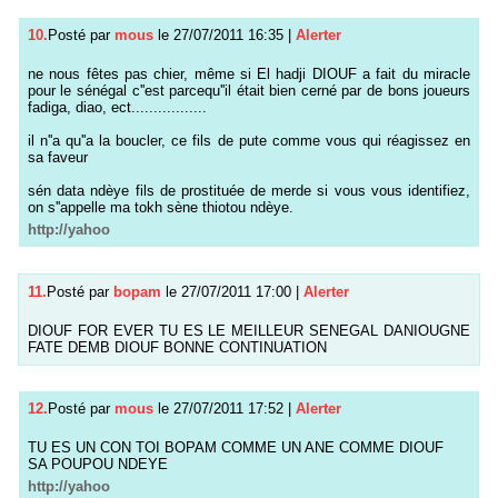
10.
Posté par
mous
le 27/07/2011 16:35
|
Alerter
ne nous fêtes pas chier, même si El hadji DIOUF a fait du miracle
pour le sénégal c''est parcequ''il était bien cerné par de bons joueurs
fadiga, diao, ect.................
il n''a qu''a la boucler, ce fils de pute comme vous qui réagissez en
sa faveur
sén data ndèye fils de prostituée de merde si vous vous identifiez,
on s''appelle ma tokh sène thiotou ndèye.
http://yahoo
11.
Posté par
bopam
le 27/07/2011 17:00
|
Alerter
DIOUF FOR EVER TU ES LE MEILLEUR SENEGAL DANIOUGNE
FATE DEMB DIOUF BONNE CONTINUATION
12.
Posté par
mous
le 27/07/2011 17:52
|
Alerter
TU ES UN CON TOI BOPAM COMME UN ANE COMME DIOUF
SA POUPOU NDEYE
http://yahoo