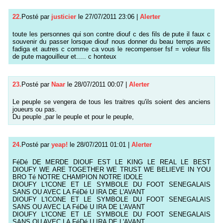
22.
Posté par
justicier
le 27/07/2011 23:06
|
Alerter
toute les personnes qui son contre diouf c des fils de pute il faux c
souvenir du passer lorsque diouf nous donner du beau temps avec
fadiga et autres c comme ca vous le recompenser fsf = voleur fils
de pute magouilleur et..... c honteux
23.
Posté par
Naar
le 28/07/2011 00:07
|
Alerter
Le peuple se vengera de tous les traitres qu'ils soient des anciens
joueurs ou pas.
Du peuple ,par le peuple et pour le peuple,
24.
Posté par
yeap!
le 28/07/2011 01:01
|
Alerter
FéDé DE MERDE DIOUF EST LE KING LE REAL LE BEST
DIOUFY WE ARE TOGETHER WE TRUST WE BELIEVE IN YOU
BRO Té NOTRE CHAMPION NOTRE IDOLE
DIOUFY L'ICONE ET LE SYMBOLE DU FOOT SENEGALAIS
SANS OU AVEC LA FéDé U IRA DE L'AVANT
DIOUFY L'ICONE ET LE SYMBOLE DU FOOT SENEGALAIS
SANS OU AVEC LA FéDé U IRA DE L'AVANT
DIOUFY L'ICONE ET LE SYMBOLE DU FOOT SENEGALAIS
SANS OU AVEC LA FéDé U IRA DE L'AVANT