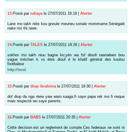
13.
Posté par
ndiaye
le 27/07/2011 18:19
|
Alerter
Lane mo takh niite kou gnoule meuneu sonale moromame.Sénégalé
nake mo thi rawe.
14.
Posté par
TALES
le 27/07/2011 19:26
|
Alerter
sokhor mo takh niou bagne ko;yén wa fsf dioufi rawnaleen bou
yague méchan k vs étes diouf é le khalif général des koulou
footbaleur
http://leral
15.
Posté par
diop ibrahima
le 27/07/2011 19:30
|
Alerter
dof diop da nga réew yaw waro saaga.fi saye papa rek mo fi neque
mais respecté wo saye parents.
16.
Posté par
BABS
le 27/07/2011 20:35
|
Alerter
Cette decision est un reglement de compte.Ces federaux ne sont ni
Dieu, ni Mouhamat(psl),ni Serigne Touba ,ni El hadji Malick; ni Baye