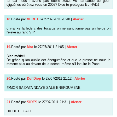
toi car nous n'avons pas oublié 2002, Au fait;bande de goor-
djiguénes où étiez vous en 2002? Dieu te protegera EL HADJ
18.
Posté par
VERITE
le 27/07/2011 20:40
|
Alerter
c vrai ke la fede c des tocargs on ne sanctionne pas un heros on
l'eleve au rang VIP
19.
Posté par
Mor
le 27/07/2011 21:05
|
Alerter
Bien mérité!
De grâce qu'on oublie cet énergumène et que la presse ne nous le
ramène plus au devant de la scène, même s'il insulte le Pape.
20.
Posté par
Dof Diop
le 27/07/2011 21:12
|
Alerter
@MOR SA DATA NDAYE SALE ENERGUMENE
21.
Posté par
SIDES
le 27/07/2011 21:31
|
Alerter
DIOUF DEGAGE