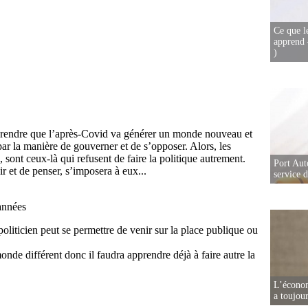
Ce que l
apprend 
)
Port Aut
service 
L’écono
a toujou