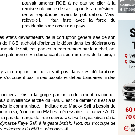
pouvait amener l’IGE à ne pas se plier à la
connectiv
remise solennelle de ses rapports au président
d’emplo
de la République, avant la publication. Mais,
relève-t-il, il faut faire avec la force du
présidentialisme obscur du pays.
es effets dévastateurs de la corruption généralisée de son
e l’IGE, a choisi d’orienter le débat dans les déclarations
 monde le sait, ces pontes, à commencer par leur chef, ont
n de patrimoine. En demandant à ses ministres de le faire, il
 y a corruption, on ne la voit pas dans ses déclarations
 s’occupent pas ni des passifs et dettes bancaires ni des
anciers. Pris à la gorge par un endettement irrationnel,
us surveillance étroite du FMI. C’est ce dernier qui est à la
près le communiqué, il indique que Macky Sall a besoin de
our cela, l’onction du FMI est nécessaire. Le pauvre A. D.
ic, n’a pas de marge de manœuvre. «
C’est le spécialiste de la
dynastie Faye Sall, à la geste british, Hott, qui s’occupe de
des exigences du FMI
», dénonce-t-il.