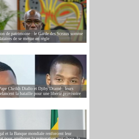
ion de patrimoine : le Garde des Sceaux somme
dataires de se mettre en règle
Pape Cheikh Diallo et Djiby Dramé : leurs
elancent la bataille pour une liberté provisoire
al et la Banque mondiale renforcent leur
iat pour améliorer la préparation aux chocs, la