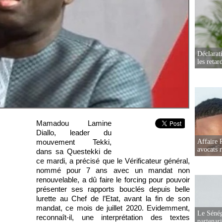
Déclarat
les retar
Mamadou Lamine
Diallo, leader du
mouvement Tekki,
Affaire 
avocats r
dans sa Questekki de
ce mardi, a précisé que le Vérificateur général,
nommé pour 7 ans avec un mandat non
renouvelable, a dû faire le forcing pour pouvoir
présenter ses rapports bouclés depuis belle
lurette au Chef de l’Etat, avant la fin de son
mandat, ce mois de juillet 2020. Evidemment,
Le Sénég
reconnaît-il, une interprétation des textes
partenar