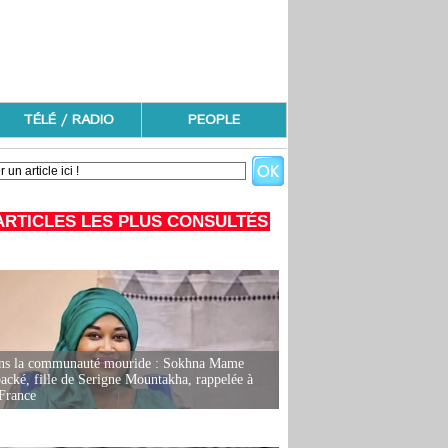
TÉLÉ / RADIO
PEOPLE
ARTICLES LES PLUS CONSULTÉS
ans la communauté mouride : Sokhna Mame
ké, fille de Serigne Mountakha, rappelée à
France