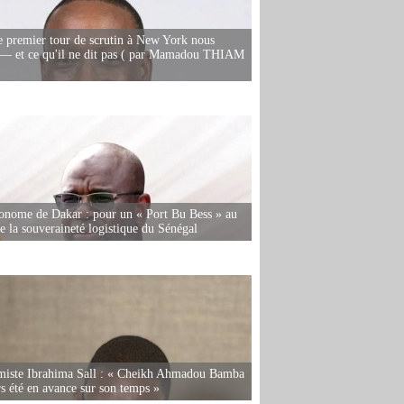
e premier tour de scrutin à New York nous
— et ce qu'il ne dit pas ( par Mamadou THIAM
onome de Dakar : pour un « Port Bu Bess » au
de la souveraineté logistique du Sénégal
miste Ibrahima Sall : « Cheikh Ahmadou Bamba
rs été en avance sur son temps »