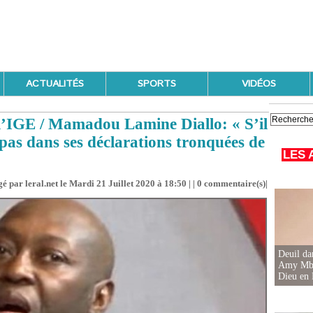
ACTUALITÉS
SPORTS
VIDÉOS
l’IGE / Mamadou Lamine Diallo: « S’il
 pas dans ses déclarations tronquées de
LES 
é par leral.net le Mardi 21 Juillet 2020 à 18:50 | |
0
commentaire(s)|
Deuil d
Amy Mbac
Dieu en 