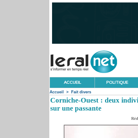
ACCUEIL
POLITIQUE
Accueil
>
Fait divers
Corniche-Ouest : deux indivi
sur une passante
Rédi