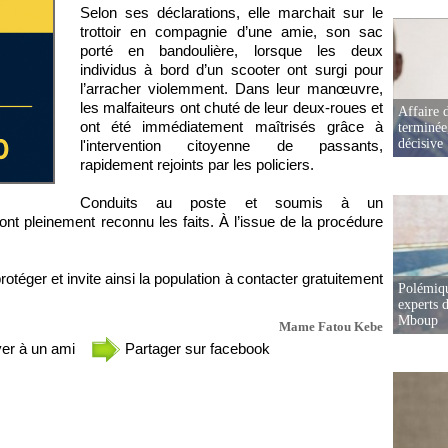
Selon ses déclarations, elle marchait sur le
trottoir en compagnie d’une amie, son sac
porté en bandoulière, lorsque les deux
individus à bord d’un scooter ont surgi pour
l’arracher violemment. Dans leur manœuvre,
les malfaiteurs ont chuté de leur deux-roues et
Affaire d
ont été immédiatement maîtrisés grâce à
terminée
décisive
l'intervention citoyenne de passants,
rapidement rejoints par les policiers.
Conduits au poste et soumis à un
nt pleinement reconnu les faits. À l’issue de la procédure
otéger et invite ainsi la population à contacter gratuitement
Polémiqu
experts d
Mboup
Mame Fatou Kebe
er à un ami
Partager sur facebook