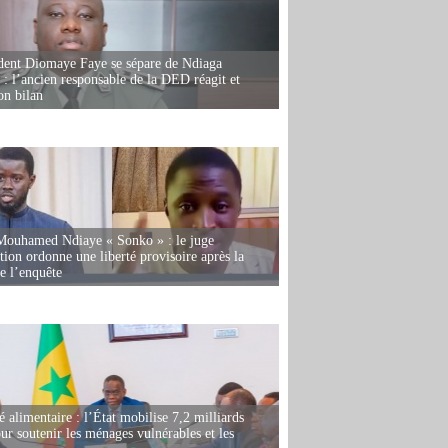
dent Diomaye Faye se sépare de Ndiaga
: l’ancien responsable de la DED réagit et
on bilan
Mouhamed Ndiaye « Sonko » : le juge
tion ordonne une liberté provisoire après la
de l’enquête
é alimentaire : l’État mobilise 7,2 milliards
r soutenir les ménages vulnérables et les