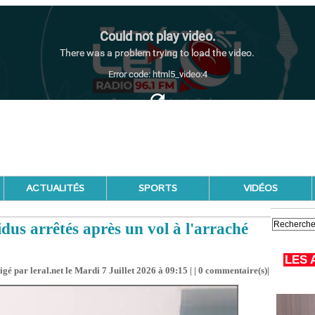
ACTUALITÉS
SPORTS
VIDÉOS
dus arrêtés après un vol à l'arraché
LES 
gé par leral.net le Mardi 7 Juillet 2026 à 09:15 | |
0
commentaire(s)|