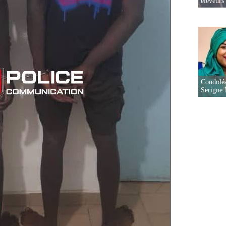
éleveurs
Condoléa
Serigne