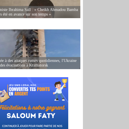
miste Ibrahima Sall : « Cheikh Ahmadou Bamba
rs été en avance sur son temps »
ée à des attaques russes quotidiennes, l'Ukraine
des évacuations à Kramatorsk