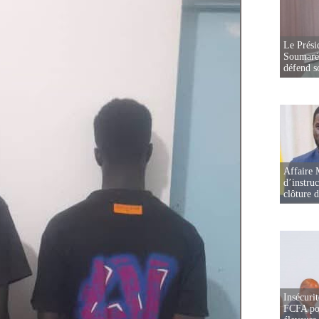
Le Prési
Soumaré 
défend s
Affaire 
d’instruc
clôture 
Insécurit
FCFA pou