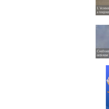
L’écono
a toujou
Confront
ordonne 