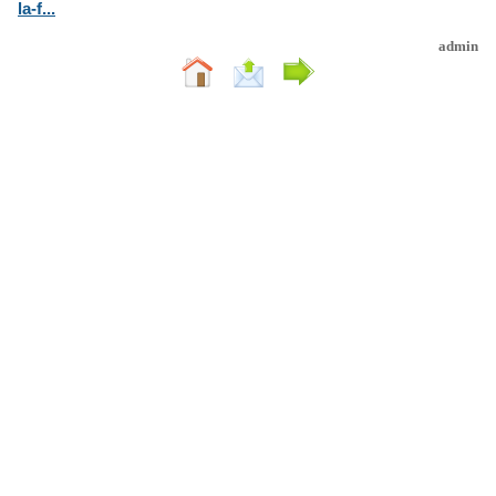
la-f...
admin