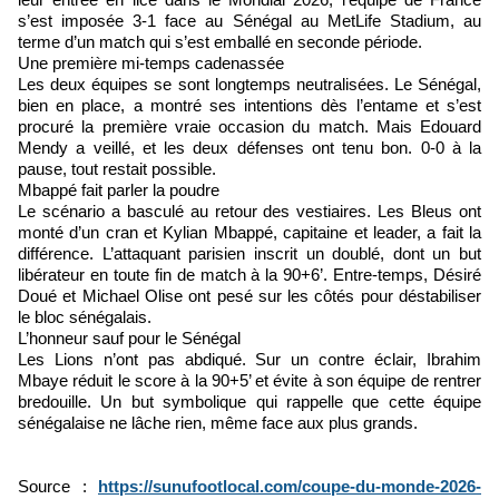
s’est imposée 3-1 face au Sénégal au MetLife Stadium, au
terme d’un match qui s’est emballé en seconde période.
Une première mi-temps cadenassée
Les deux équipes se sont longtemps neutralisées. Le Sénégal,
bien en place, a montré ses intentions dès l’entame et s’est
procuré la première vraie occasion du match. Mais Edouard
Mendy a veillé, et les deux défenses ont tenu bon. 0-0 à la
pause, tout restait possible.
Mbappé fait parler la poudre
Le scénario a basculé au retour des vestiaires. Les Bleus ont
monté d’un cran et Kylian Mbappé, capitaine et leader, a fait la
différence. L’attaquant parisien inscrit un doublé, dont un but
libérateur en toute fin de match à la 90+6’. Entre-temps, Désiré
Doué et Michael Olise ont pesé sur les côtés pour déstabiliser
le bloc sénégalais.
L’honneur sauf pour le Sénégal
Les Lions n’ont pas abdiqué. Sur un contre éclair, Ibrahim
Mbaye réduit le score à la 90+5’ et évite à son équipe de rentrer
bredouille. Un but symbolique qui rappelle que cette équipe
sénégalaise ne lâche rien, même face aux plus grands.
Source :
https://sunufootlocal.com/coupe-du-monde-2026-