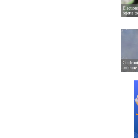
Élection
rejette t
Confront
ordonne 