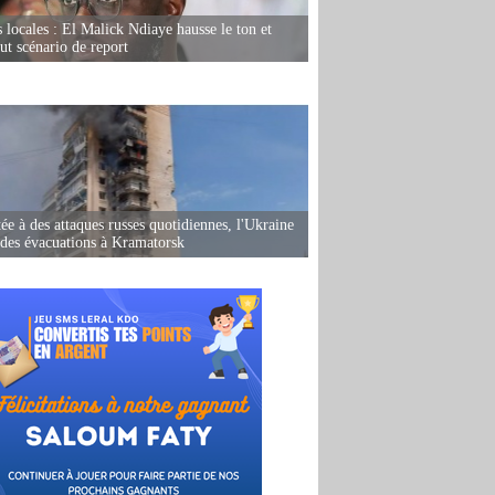
s locales : El Malick Ndiaye hausse le ton et
out scénario de report
ée à des attaques russes quotidiennes, l'Ukraine
des évacuations à Kramatorsk