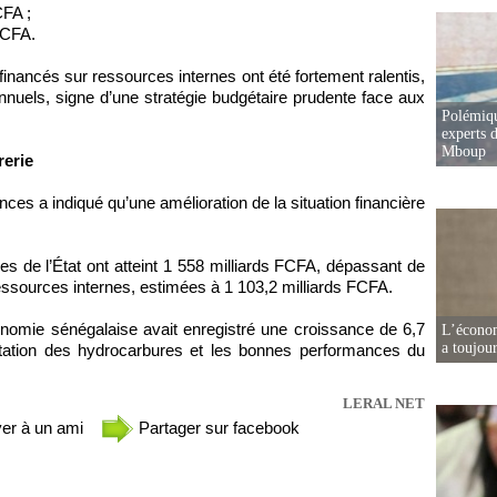
CFA ;
 FCFA.
nancés sur ressources internes ont été fortement ralentis,
nnuels, signe d’une stratégie budgétaire prudente face aux
Polémiqu
experts d
Mboup
rerie
nces a indiqué qu’une amélioration de la situation financière
ées de l’État ont atteint 1 558 milliards FCFA, dépassant de
sources internes, estimées à 1 103,2 milliards FCFA.
nomie sénégalaise avait enregistré une croissance de 6,7
L’écono
a toujou
tation des hydrocarbures et les bonnes performances du
LERAL NET
er à un ami
Partager sur facebook