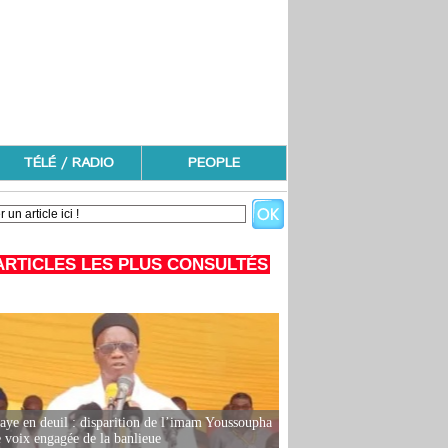
TÉLÉ / RADIO
PEOPLE
ARTICLES LES PLUS CONSULTÉS
ye en deuil : disparition de l’imam Youssoupha
e voix engagée de la banlieue