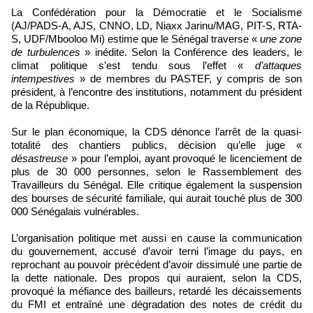
La Confédération pour la Démocratie et le Socialisme
(AJ/PADS-A, AJS, CNNO, LD, Niaxx Jarinu/MAG, PIT-S, RTA-
S, UDF/Mbooloo Mi) estime que le Sénégal traverse «
une zone
de turbulences
» inédite. Selon la Conférence des leaders, le
climat politique s’est tendu sous l’effet «
d’attaques
intempestives
» de membres du PASTEF, y compris de son
président, à l’encontre des institutions, notamment du président
de la République.
Sur le plan économique, la CDS dénonce l’arrêt de la quasi-
totalité des chantiers publics, décision qu’elle juge «
désastreuse
» pour l’emploi, ayant provoqué le licenciement de
plus de 30 000 personnes, selon le Rassemblement des
Travailleurs du Sénégal. Elle critique également la suspension
des bourses de sécurité familiale, qui aurait touché plus de 300
000 Sénégalais vulnérables.
L’organisation politique met aussi en cause la communication
du gouvernement, accusé d’avoir terni l’image du pays, en
reprochant au pouvoir précédent d’avoir dissimulé une partie de
la dette nationale. Des propos qui auraient, selon la CDS,
provoqué la méfiance des bailleurs, retardé les décaissements
du FMI et entraîné une dégradation des notes de crédit du