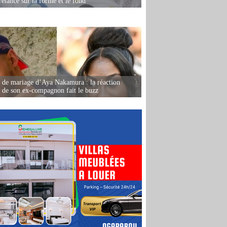
relancé sur la forme et le fond
de mariage d’Aya Nakamura : la réaction
e de son ex-compagnon fait le buzz