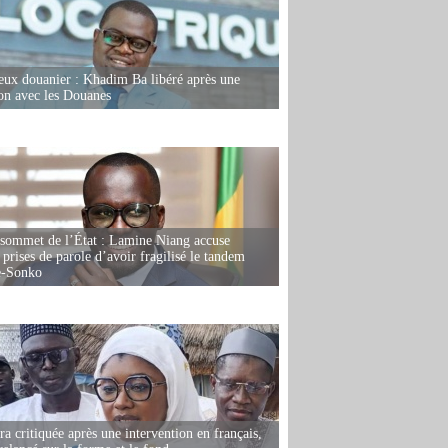
eux douanier : Khadim Ba libéré après une
ion avec les Douanes
 sommet de l’État : Lamine Niang accuse
 prises de parole d’avoir fragilisé le tandem
-Sonko
 critiquée après une intervention en français,