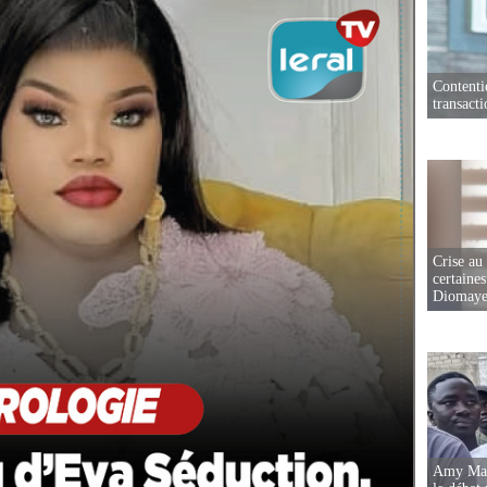
Contenti
transact
Crise au
certaines
Diomaye
Amy Mara