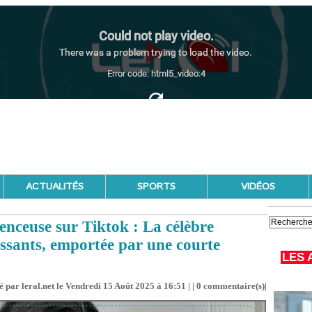
ACTUALITÉS
SPORTS
VIDÉOS
enceuse sur Tiktok : La célèbre
issants, emportée par une courte
LES 
 par leral.net le Vendredi 15 Août 2025 à 16:51 | |
0
commentaire(s)|