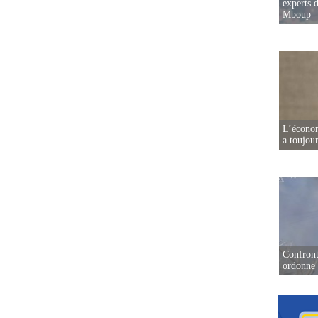
experts d
Mboup
L’écono
a toujou
Confront
ordonne 