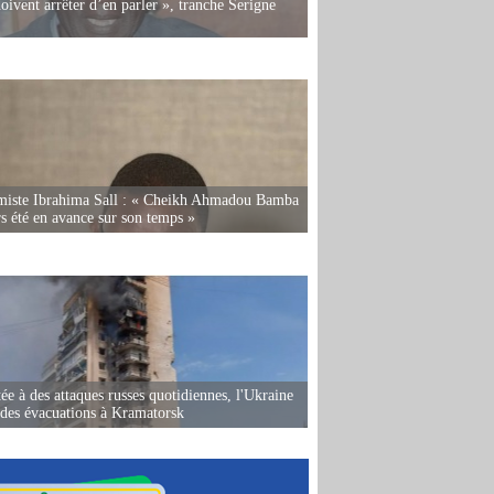
oivent arrêter d’en parler », tranche Serigne
miste Ibrahima Sall : « Cheikh Ahmadou Bamba
rs été en avance sur son temps »
ée à des attaques russes quotidiennes, l'Ukraine
des évacuations à Kramatorsk