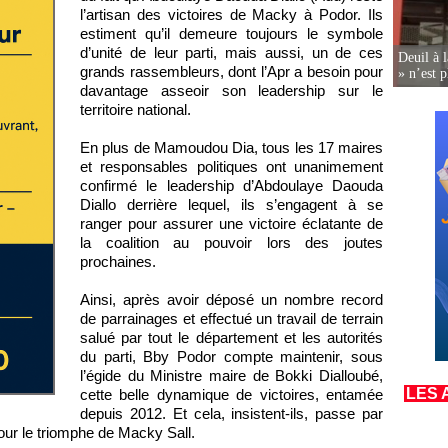
l’artisan des victoires de Macky à Podor. Ils
estiment qu’il demeure toujours le symbole
d’unité de leur parti, mais aussi, un de ces
Deuil à 
grands rassembleurs, dont l’Apr a besoin pour
» n’est p
davantage asseoir son leadership sur le
territoire national.
En plus de Mamoudou Dia, tous les 17 maires
et responsables politiques ont unanimement
confirmé le leadership d’Abdoulaye Daouda
Diallo derrière lequel, ils s’engagent à se
ranger pour assurer une victoire éclatante de
la coalition au pouvoir lors des joutes
prochaines.
Ainsi, après avoir déposé un nombre record
de parrainages et effectué un travail de terrain
salué par tout le département et les autorités
du parti, Bby Podor compte maintenir, sous
l’égide du Ministre maire de Bokki Dialloubé,
LES 
cette belle dynamique de victoires, entamée
depuis 2012. Et cela, insistent-ils, passe par
our le triomphe de Macky Sall.