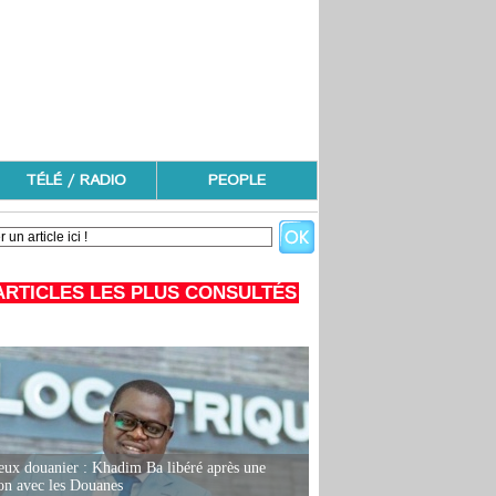
TÉLÉ / RADIO
PEOPLE
ARTICLES LES PLUS CONSULTÉS
eux douanier : Khadim Ba libéré après une
ion avec les Douanes