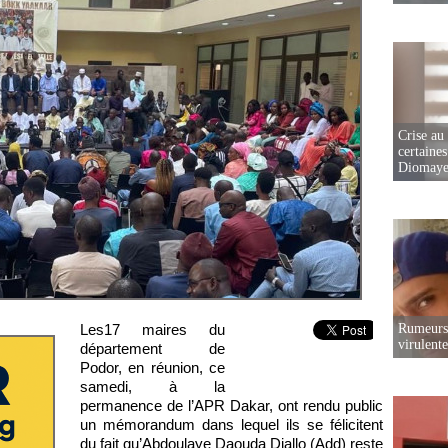
Crise au
certaines
Diomaye
Les17 maires du
Rumeurs 
virulent
département de
Podor, en réunion, ce
samedi, à la
permanence de l’APR Dakar, ont rendu public
un mémorandum dans lequel ils se félicitent
du fait qu’Abdoulaye Daouda Diallo (Add) reste