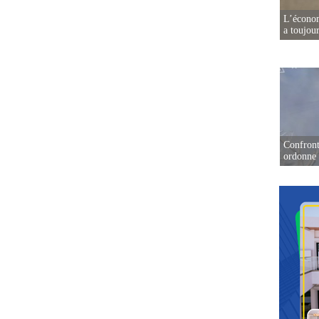
L’écono
a toujou
Confront
ordonne 