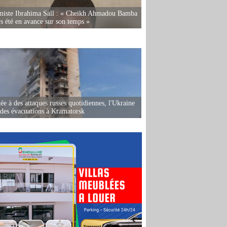
miste Ibrahima Sall : « Cheikh Ahmadou Bamba
rs été en avance sur son temps »
ée à des attaques russes quotidiennes, l'Ukraine
des évacuations à Kramatorsk