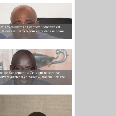
es 125 milliards : l’enquête judiciaire est
, le dossier Farba Ngom entre dans sa phase
e sur Sangomar : « Ceux qui ne sont pas
oivent arrêter d’en parler », tranche Serigne