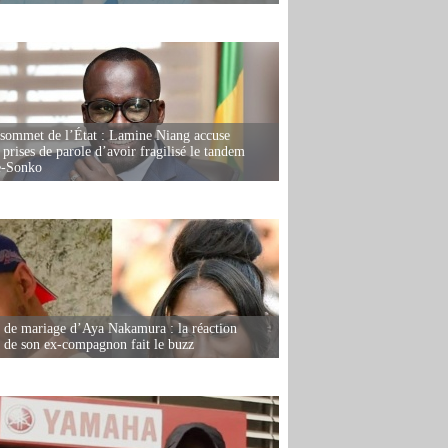
 sommet de l’État : Lamine Niang accuse
 prises de parole d’avoir fragilisé le tandem
-Sonko
de mariage d’Aya Nakamura : la réaction
e de son ex-compagnon fait le buzz