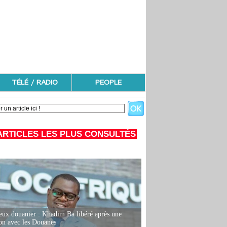
TÉLÉ / RADIO
PEOPLE
ARTICLES LES PLUS CONSULTÉS
eux douanier : Khadim Ba libéré après une
ion avec les Douanes