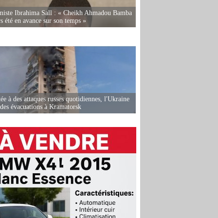
miste Ibrahima Sall : « Cheikh Ahmadou Bamba
rs été en avance sur son temps »
ée à des attaques russes quotidiennes, l'Ukraine
des évacuations à Kramatorsk