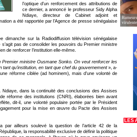
l’optique d’un renforcement des attributions de
ce dernier, a annoncé le professeur Sidy Alpha
Ndiaye, directeur de Cabinet adjoint et
Rumeurs 
formation a été rapportée par l’Agence de presse sénégalaise
virulent
sée dimanche sur la Radiodiffusion télévision sénégalaise
e s’agit pas de consolider les pouvoirs du Premier ministre
n de renforcer l’institution elle-même.
u Premier ministre Ousmane Sonko. On veut renforcer les
 tant qu’institution, en tant que chef du gouvernement
», a-
s d’une réforme ciblée (ad hominem), mais d’une volonté de
r. Ndiaye, dans la continuité des conclusions des Assises
de réforme des institutions (CNRI), élaborées bien avant
eflète, dit-il, une volonté populaire portée par le Président
ngagement pour la mise en œuvre du Pacte des Assises
LES 
 a par ailleurs soulevé la question de l’article 42 de la
épublique, la responsabilité exclusive de définir la politique