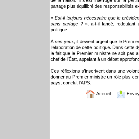
de la nation. Il s’est interrogé sur la pe
partage plus équilibré des responsabilités e
«
Est-il toujours nécessaire que le président
sans partage ?
», a-t-il lancé, redoutant
politique.
À ses yeux, il devient urgent que le Premier
l’élaboration de cette politique. Dans cett
le fait que le Premier ministre ne soit pas 
chef de l’État, appelant à un débat approfond
Ces réflexions s’inscrivent dans une volo
donner au Premier ministre un rôle plus centr
pays, conclut l’APS.
Accueil
Envoy