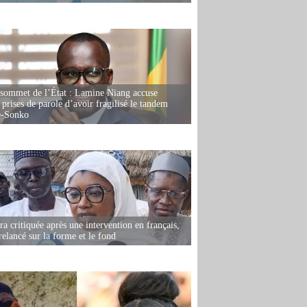
 sommet de l’État : Lamine Niang accuse
 prises de parole d’avoir fragilisé le tandem
-Sonko
 critiquée après une intervention en français,
relancé sur la forme et le fond