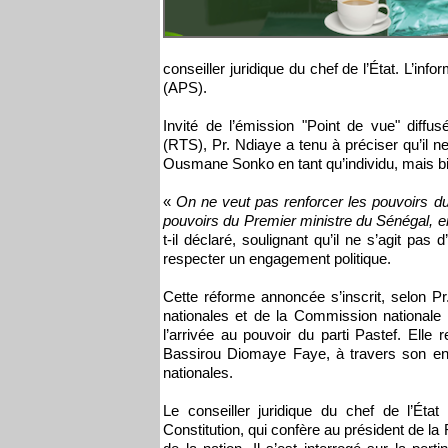
conseiller juridique du chef de l’État. L’in
(APS).
Invité de l’émission "Point de vue" diffu
(RTS), Pr. Ndiaye a tenu à préciser qu’il n
Ousmane Sonko en tant qu’individu, mais bie
«
On ne veut pas renforcer les pouvoirs d
pouvoirs du Premier ministre du Sénégal, en
t-il déclaré, soulignant qu’il ne s’agit pa
respecter un engagement politique.
Cette réforme annoncée s’inscrit, selon P
nationales et de la Commission nationale 
l’arrivée au pouvoir du parti Pastef. Elle r
Bassirou Diomaye Faye, à travers son e
nationales.
Le conseiller juridique du chef de l’État
Constitution, qui confère au président de la R