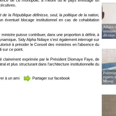
rtinence de ce monopole, à l’heure où le pays envisage un
xécutives.
 de la République définisse, seul, la politique de la nation,
 un éventuel blocage institutionnel en cas de cohabitation
Affaire d
terminée
 ministre puisse contribuer, dans une proportion à définir, à
décisive
e dynamique, Sidy Alpha Ndiaye s’est également interrogé sur
autorisé à présider le Conseil des ministres en l’absence du
i sur ce point.
nté clairement exprimée par le Président Diomaye Faye, de
al et plus structurant dans l’architecture institutionnelle du
Polémiqu
experts d
er à un ami
Partager sur facebook
Mboup