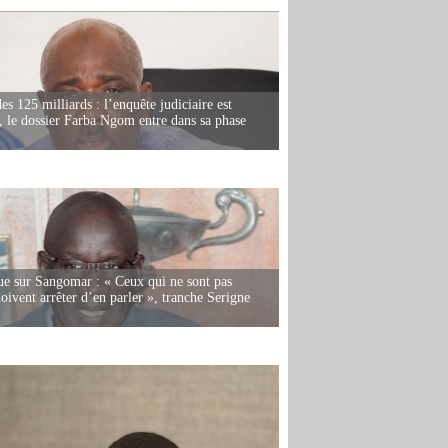
es 125 milliards : l’enquête judiciaire est
, le dossier Farba Ngom entre dans sa phase
e sur Sangomar : « Ceux qui ne sont pas
oivent arrêter d’en parler », tranche Serigne