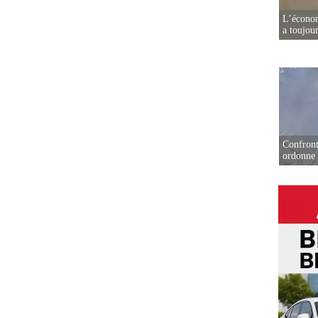
L’écono
a toujou
Confront
ordonne 