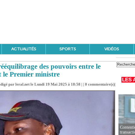
ACTUALITÉS
SPORTS
VIDÉOS
ééquilibrage des pouvoirs entre le
t le Premier ministre
LES 
digé par leral.net le Lundi 19 Mai 2025 à 18:58 | |
0
commentaire(s)|
Contenti
transact