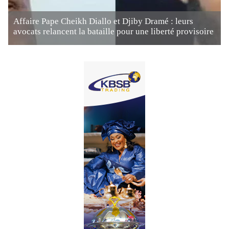
Affaire Pape Cheikh Diallo et Djiby Dramé : leurs
avocats relancent la bataille pour une liberté provisoire