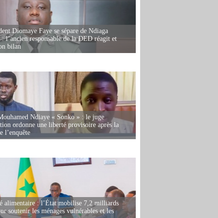
dent Diomaye Faye se sépare de Ndiaga
: l’ancien responsable de la DED réagit et
on bilan
Mouhamed Ndiaye « Sonko » : le juge
tion ordonne une liberté provisoire après la
de l’enquête
é alimentaire : l’État mobilise 7,2 milliards
r soutenir les ménages vulnérables et les