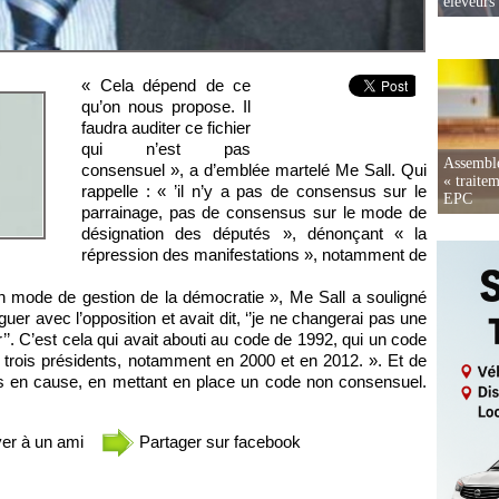
éleveurs
« Cela dépend de ce
qu’on nous propose. Il
faudra auditer ce fichier
qui n’est pas
Assemblé
consensuel », a d’emblée martelé Me Sall. Qui
« traite
rappelle : « ’il n’y a pas de consensus sur le
EPC
parrainage, pas de consensus sur le mode de
désignation des députés », dénonçant « la
répression des manifestations », notamment de
un mode de gestion de la démocratie », Me Sall a souligné
uer avec l’opposition et avait dit, ‘’je ne changerai pas une
’’. C’est cela qui avait abouti au code de 1992, qui un code
e trois présidents, notamment en 2000 et en 2012. ». Et de
is en cause, en mettant en place un code non consensuel.
er à un ami
Partager sur facebook