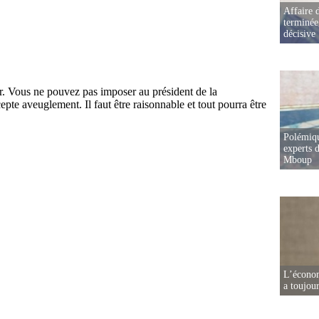
Affaire d
terminée
décisive
Polémiqu
experts d
Mboup
L’écono
a toujou