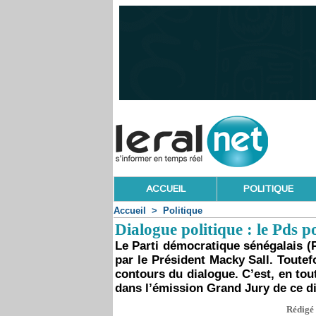
ACCUEIL
POLITIQUE
Accueil
>
Politique
Dialogue politique : le Pds p
Le Parti démocratique sénégalais (P
par le Président Macky Sall. Toutefo
contours du dialogue. C’est, en to
dans l’émission Grand Jury de ce 
Rédigé 