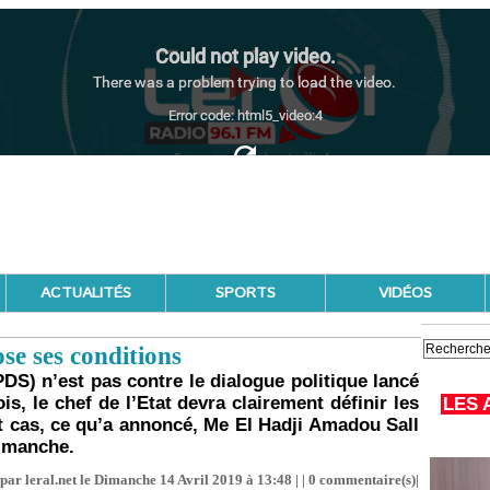
ACTUALITÉS
SPORTS
VIDÉOS
ose ses conditions
DS) n’est pas contre le dialogue politique lancé
is, le chef de l’Etat devra clairement définir les
LES 
ut cas, ce qu’a annoncé, Me El Hadji Amadou Sall
dimanche.
par leral.net le Dimanche 14 Avril 2019 à 13:48 | |
0
commentaire(s)|