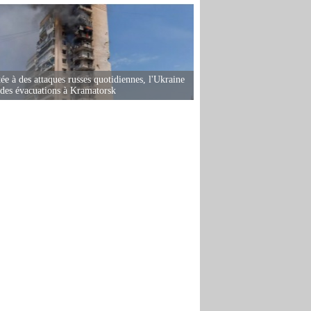
ée à des attaques russes quotidiennes, l'Ukraine
des évacuations à Kramatorsk