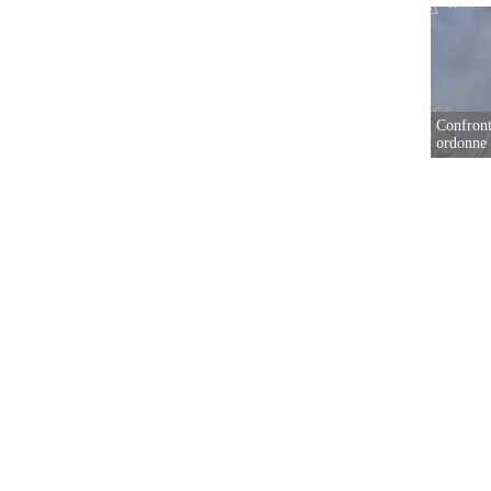
Confront
ordonne 