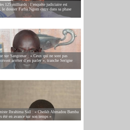
es 125 milliards : l’enquête judiciaire est
, le dossier Farba Ngom entre dans sa phase
e sur Sangomar : « Ceux qui ne sont pas
oivent arrêter d’en parler », tranche Serigne
miste Ibrahima Sall : « Cheikh Ahmadou Bamba
rs été en avance sur son temps »