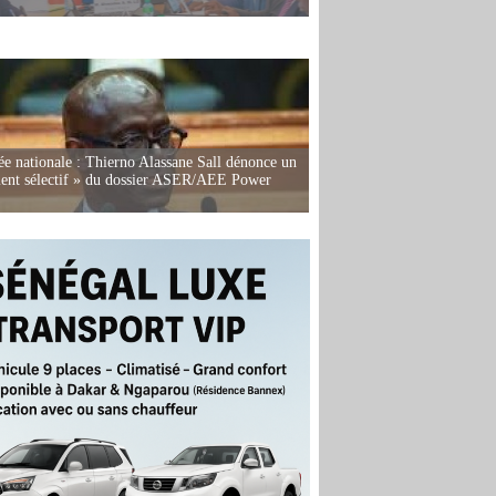
e nationale : Thierno Alassane Sall dénonce un
ment sélectif » du dossier ASER/AEE Power