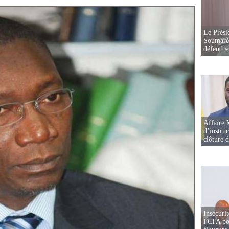
Le Prési
Soumaré 
défend s
Affaire 
d’instruc
clôture 
Insécurit
FCFA pou