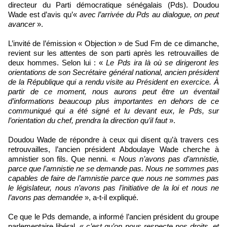
directeur du Parti démocratique sénégalais (Pds). Doudou
Wade est d’avis qu’«
avec l’arrivée du Pds au dialogue, on peut
avancer
».
L’invité de l’émission « Objection » de Sud Fm de ce dimanche,
revient sur les attentes de son parti après les retrouvailles de
deux hommes. Selon lui : «
Le Pds ira là où se dirigeront les
orientations de son Secrétaire général national, ancien président
de la République qui a rendu visite au Président en exercice. À
partir de ce moment, nous aurons peut être un éventail
d’informations beaucoup plus importantes en dehors de ce
communiqué qui a été signé et lu devant eux, le Pds, sur
l’orientation du chef, prendra la direction qu’il faut
».
Doudou Wade de répondre à ceux qui disent qu’à travers ces
retrouvailles, l’ancien président Abdoulaye Wade cherche à
amnistier son fils. Que nenni. «
Nous n’avons pas d’amnistie,
parce que l’amnistie ne se demande pas. Nous ne sommes pas
capables de faire de l’amnistie parce que nous ne sommes pas
le législateur, nous n’avons pas l’initiative de la loi et nous ne
l’avons pas demandée
», a-t-il expliqué.
Ce que le Pds demande, a informé l’ancien président du groupe
parlementaire libéral, «
c’est qu’on nous respecte nos droits, et